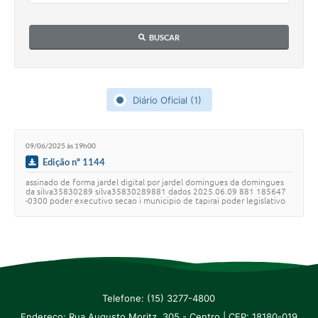
IPTU PREMIADO
LGPD
BUSCAR
Webmail
ITR
Diário Oficial (1)
A Prefeitura
09/06/2025 às 19h00
Imprensa
Edição nº 1144
Nota Fiscal Eletrônica - Emissor Nacional
assinado de forma jardel digital por jardel domingues da domingues
da silva35830289 silva35830289881 dados 2025.06.09 881 185647
-0300 poder executivo secao i municipio de tapirai poder legislativo
Serviços Online
ano vii edicao n 1144 …
Galeria de Fotos
Audiências Públicas
Arquivos para Download
Telefone: (15) 3277-4800
Endereço: Rua Augusto Moritz, 305 - Centro | CEP: 18180-019