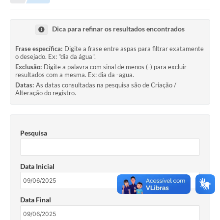
Legislação
Carta de Serviços
Dica para refinar os resultados encontrados
Transparência
Frase específica:
Digite a frase entre aspas para filtrar exatamente
o desejado. Ex: "dia da água".
Turismo
Exclusão:
Digite a palavra com sinal de menos (-) para excluir
resultados com a mesma. Ex: dia da -agua.
Portal de Leis
Datas:
As datas consultadas na pesquisa são de Criação /
Alteração do registro.
Perguntas Frequentes
Radar TP
Pesquisa
Controle Interno
Defesa Civil
Data Inicial
Ouvidoria
Data Final
Hotsites