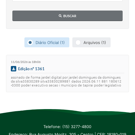
IPTU PREMIADO
LGPD
BUSCAR
Webmail
ITR
Diário Oficial (1)
Arquivos (1)
A Prefeitura
11/06/2026 às 18h06
Imprensa
Edição nº 1361
Nota Fiscal Eletrônica - Emissor Nacional
assinado de forma jardel digital por jardel domingues da domingues
da silva35830289 silva35830289881 dados 2026.06.11 881 180612
-0300 poder executivo secao i municipio de tapirai poder legislativo
Serviços Online
ano viii edicao n 1361…
Galeria de Fotos
Audiências Públicas
Arquivos para Download
Telefone: (15) 3277-4800
Endereço: Rua Augusto Moritz, 305 - Centro | CEP: 18180-019