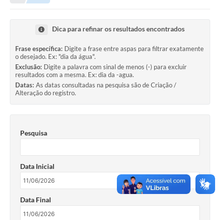
Legislação
Carta de Serviços
Dica para refinar os resultados encontrados
Transparência
Frase específica:
Digite a frase entre aspas para filtrar exatamente
o desejado. Ex: "dia da água".
Turismo
Exclusão:
Digite a palavra com sinal de menos (-) para excluir
resultados com a mesma. Ex: dia da -agua.
Portal de Leis
Datas:
As datas consultadas na pesquisa são de Criação /
Alteração do registro.
Perguntas Frequentes
Radar TP
Pesquisa
Controle Interno
Defesa Civil
Data Inicial
Ouvidoria
Data Final
Hotsites