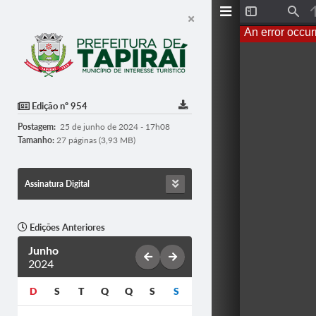
T
F
o
i
An error occur
g
n
g
d
l
e
S
i
d
Edição nº 954
e
b
Postagem:
25 de junho de 2024 - 17h08
a
r
Tamanho:
27 páginas (3,93 MB)
Assinatura Digital
Edições Anteriores
Junho
2024
D
S
T
Q
Q
S
S