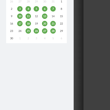
26
27
28
29
30
31
1
2
3
4
5
6
7
8
9
10
11
12
13
14
15
16
17
18
19
20
21
22
23
24
25
26
27
28
29
30
1
2
3
4
5
6