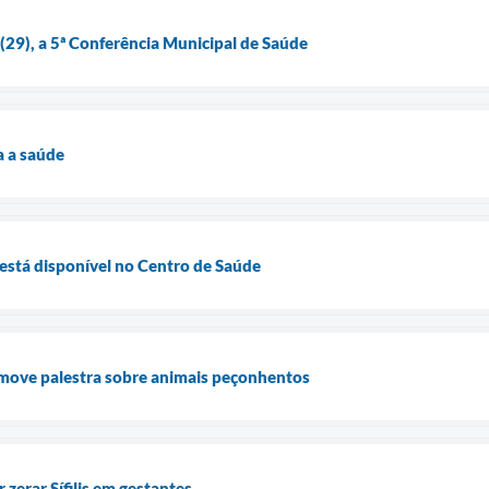
a (29), a 5ª Conferência Municipal de Saúde
a a saúde
está disponível no Centro de Saúde
omove palestra sobre animais peçonhentos
 zerar Sífilis em gestantes