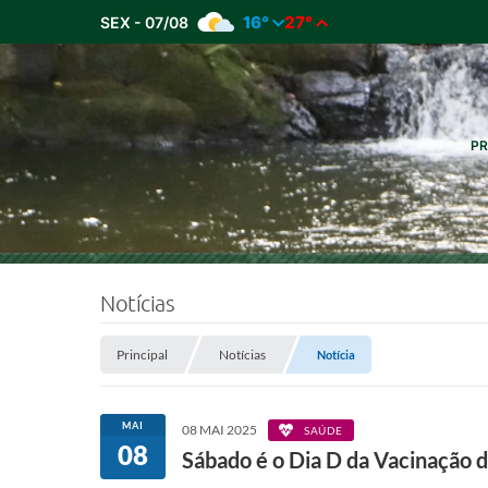
16°
27°
SEX - 07/08
PR
Notícias
Principal
Notícias
Notícia
MAI
08 MAI 2025
SAÚDE
08
Sábado é o Dia D da Vacinação d