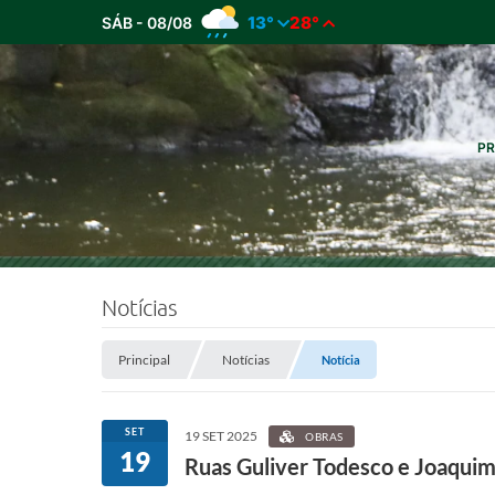
13°
28°
SÁB - 08/08
PR
Notícias
Principal
Notícias
Notícia
SET
19 SET 2025
OBRAS
19
Ruas Guliver Todesco e Joaqui