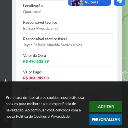
2
Localização
Quaresmal
Responsável técnico
Edilson Alves da Silva
Responsável técnico fiscal
Joyce Rafaela Almeida Santos Alves
Valor da Obra
R$ 490.633,39
Valor Pago
R$ 384.989,08
Descrição
Observação: PROCESSO DE APURAÇÃO DE
Prefeitura de Tapiraí e os cookies: nosso site usa
RESPONSABILIDADE 801/2025 FINALIZADO -
cookies para melhorar a sua experiência de
PORTARIA Nº 019/2026DE 10 DE FEVEREIRO DE
ACEITAR
2026 - SERÁ DADO ANDAMENTO NA OBRA
navegação. Ao continuar você concorda com a
ATRAVÉS DE OUTRO CONTRATO Etapas: -
nossa
Política de Cookies
e
Privacidade
.
Abertura de caixa; - Base em brita - Piso concreto 16
PERSONALIZAR
faces
Leaflet
| Data ©
OpenStreetMap
contributors,
ODbL 1.0.