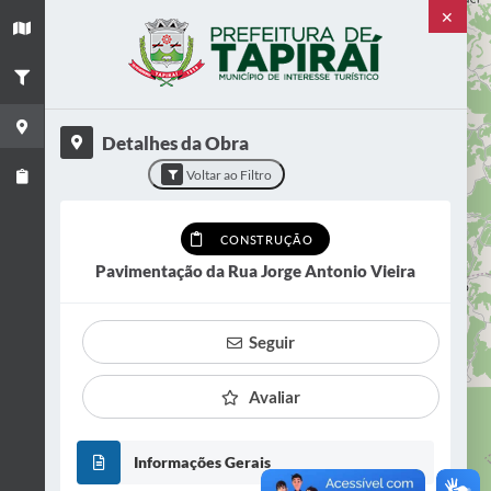
✕
Situação
+
EM ANDAMENTO
−
Bairro
Quaresmal
Detalhes da Obra
VER OBRA
Voltar ao Filtro
CONSTRUÇÃO
Pavimentação da Rua Jorge Antonio Vieira
2
Seguir
Avaliar
Informações Gerais