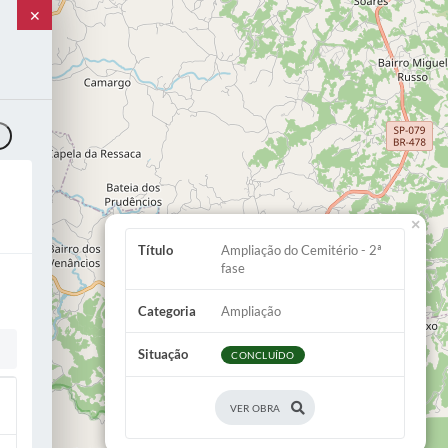
✕
o
×
Título
Ampliação do Cemitério - 2ª
fase
Categoria
2
Ampliação
Situação
CONCLUÍDO
VER OBRA