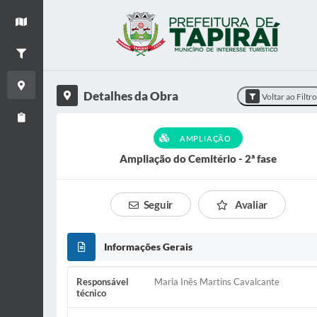
+
Ver mapa
−
Filtrar Obras
Detalhes da Obra
Detalhes da Obra
Voltar ao Filtr
Relatório de Obras
AMPLIAÇÃO
Ampliação do Cemitério - 2ª fase
Seguir
Avaliar
Informações Gerais
Responsável
Maria Inês Martins Cavalcante
técnico