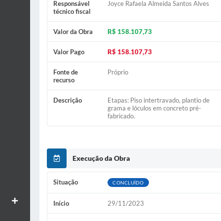
Responsável
Joyce Rafaela Almeida Santos Alves
técnico fiscal
Valor da Obra
R$ 158.107,73
Valor Pago
R$ 158.107,73
Fonte de
Próprio
recurso
Descrição
Etapas: Piso intertravado, plantio de
grama e lóculos em concreto pré-
fabricado.
Execução da Obra
Situação
CONCLUÍDO
Aumentar textos
Início
29/11/2023