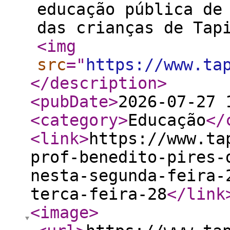
educação pública de
das crianças de Tap
<img
src
="
https://www.ta
</description
>
<pubDate
>
2026-07-27 
<category
>
Educação
</
<link
>
https://www.ta
prof-benedito-pires-
nesta-segunda-feira-
terca-feira-28
</link
<image
>