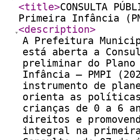
<title
>
CONSULTA PÚBL
Primeira Infância (P
<description
>
A Prefeitura Munici
está aberta a Consu
preliminar do Plano
Infância – PMPI (20
instrumento de plan
orienta as política
crianças de 0 a 6 a
direitos e promoven
integral na primeir