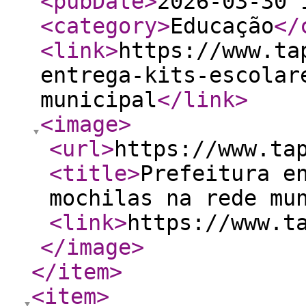
<pubDate
>
2026-03-30 
<category
>
Educação
</
<link
>
https://www.ta
entrega-kits-escolar
municipal
</link
>
<image
>
<url
>
https://www.ta
<title
>
Prefeitura e
mochilas na rede mu
<link
>
https://www.t
</image
>
</item
>
<item
>