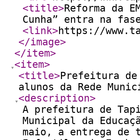
<title
>
Reforma da E
Cunha” entra na fas
<link
>
https://www.t
</image
>
</item
>
<item
>
<title
>
Prefeitura de
alunos da Rede Munic
<description
>
A prefeitura de Tap
Municipal da Educaç
maio, a entrega de 