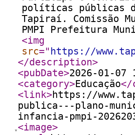
políticas públicas 
Tapiraí. Comissão M
PMPI Prefeitura Mun
<img
src
="
https://www.ta
</description
>
<pubDate
>
2026-01-07 
<category
>
Educação
</
<link
>
https://www.ta
publica---plano-muni
infancia-pmpi-202620
<image
>