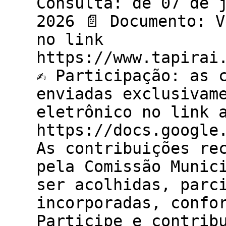
Consulta: de 07 de 
2026 📄 Documento: 
no link
https://www.tapirai
✍️ Participação: as 
enviadas exclusivam
eletrônico no link a
https://docs.google
As contribuições re
pela Comissão Munic
ser acolhidas, parc
incorporadas, confo
Participe e contrib