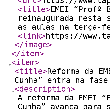
<url
>
https://www.ta
<title
>
EMEI “Profº 
reinaugurada nesta 
as aulas na terça-f
<link
>
https://www.t
</image
>
</item
>
<item
>
<title
>
Reforma da EM
Cunha” entra na fase
<description
>
A reforma da EMEI “
Cunha” avança para 