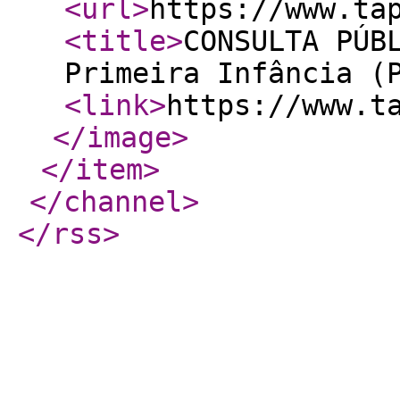
<url
>
https://www.ta
<title
>
CONSULTA PÚB
Primeira Infância (
<link
>
https://www.t
</image
>
</item
>
</channel
>
</rss
>