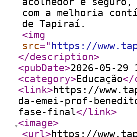
acolhedor e seguro,
com a melhoria cont
de Tapiraí.
<img
src
="
https://www.ta
</description
>
<pubDate
>
2026-05-29 
<category
>
Educação
</
<link
>
https://www.ta
da-emei-prof-benedit
fase-final
</link
>
<image
>
<url
>
https://www.ta