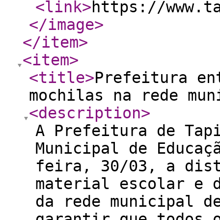
<link
>
https://www.t
</image
>
</item
>
<item
>
<title
>
Prefeitura en
mochilas na rede mun
<description
>
A Prefeitura de Tap
Municipal de Educaç
feira, 30/03, a dis
material escolar e 
da rede municipal d
garantir que todos 