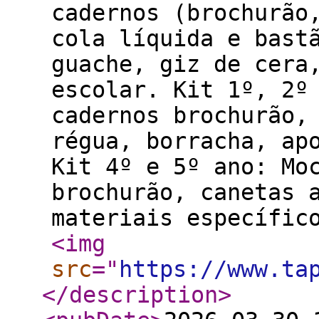
cadernos (brochurão
cola líquida e bast
guache, giz de cera
escolar. Kit 1º, 2º
cadernos brochurão,
régua, borracha, ap
Kit 4º e 5º ano: Mo
brochurão, canetas 
materiais específic
<img
src
="
https://www.ta
</description
>