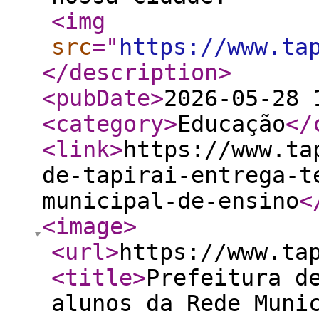
<img
src
="
https://www.ta
</description
>
<pubDate
>
2026-05-28 
<category
>
Educação
</
<link
>
https://www.ta
de-tapirai-entrega-t
municipal-de-ensino
<
<image
>
<url
>
https://www.ta
<title
>
Prefeitura d
alunos da Rede Muni