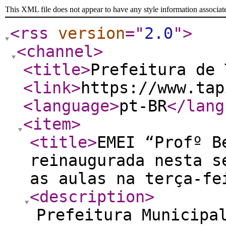
This XML file does not appear to have any style information associat
<rss
version
="
2.0
"
>
<channel
>
<title
>
Prefeitura de
<link
>
https://www.tap
<language
>
pt-BR
</lang
<item
>
<title
>
EMEI “Profº B
reinaugurada nesta s
as aulas na terça-fe
<description
>
Prefeitura Municipa