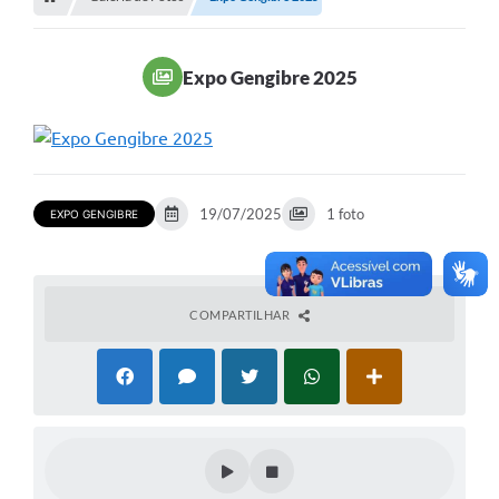
Legislação
Carta de Serviços
Expo Gengibre 2025
Transparência
Turismo
Portal de Leis
19/07/2025
1 foto
EXPO GENGIBRE
Perguntas Frequentes
Radar TP
COMPARTILHAR
Controle Interno
Defesa Civil
Ouvidoria
Hotsites