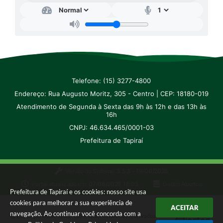
IPTU PREMIADO
LGPD
Webmail
ITR
Telefone: (15) 3277-4800
A Prefeitura
Endereço: Rua Augusto Moritz, 305 - Centro | CEP: 18180-019
Imprensa
Atendimento de Segunda à Sexta das 9h às 12h e das 13h às
16h
Nota Fiscal Eletrônica - Emissor Nacional
CNPJ: 46.634.465/0001-03
Prefeitura de Tapiraí
Serviços Online
Galeria de Fotos
Versão do Sistema:
3.5.3 - 19/06/2026
Portal atualizado em:
07/08/2026 18:03
Dados Abertos
Audiências Públicas
Prefeitura de Tapiraí e os cookies: nosso site usa
cookies para melhorar a sua experiência de
ACEITAR
Arquivos para Download
navegação. Ao continuar você concorda com a
Copyright Instar - 2006-2026. Todos os direitos reservados -