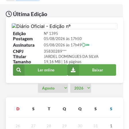
Legislação
Carta de Serviços
Última Edição
Transparência
Edição
Nº 1395
Turismo
Postagem
05/08/2026 às 17h50
Assinatura
05/08/2026 às 17h49
Portal de Leis
CNPJ
35830289***
Titular
JARDEL DOMINGUES DA SILVA
Perguntas Frequentes
Tamanho
19,16 MB | 16 páginas
Ler online
Baixar
Radar TP
Controle Interno
Defesa Civil
Ouvidoria
D
S
T
Q
Q
S
S
Hotsites
26
27
28
29
30
31
1