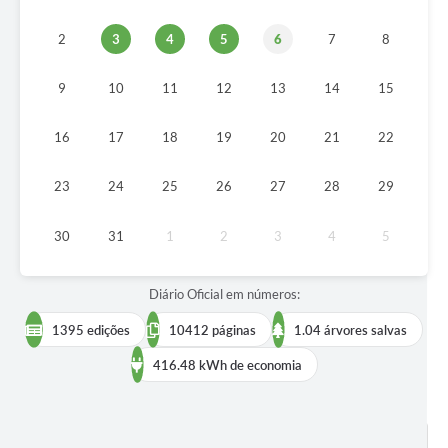
IPTU PREMIADO
2
3
4
5
6
7
8
LGPD
9
10
11
12
13
14
15
Webmail
ITR
16
17
18
19
20
21
22
A Prefeitura
23
24
25
26
27
28
29
Imprensa
30
31
1
2
3
4
5
Nota Fiscal Eletrônica - Emissor Nacional
Diário Oficial em números:
Serviços Online
1395 edições
10412 páginas
1.04 árvores salvas
Galeria de Fotos
416.48 kWh de economia
Audiências Públicas
Arquivos para Download