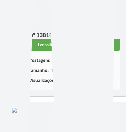
Edição nº 1381
Ler online
Baixar
Postagem:
16/07/2026 às 17h22
Tamanho:
4,87 MB | 19 páginas
Visualizações:
265