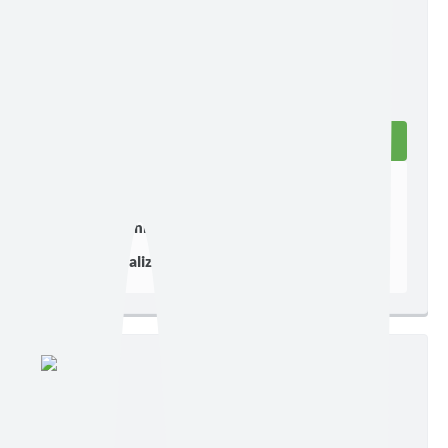
Edição nº 1382
Ler online
Baixar
Postagem:
17/07/2026 às 17h17
Tamanho:
3,97 MB | 4 páginas
Visualizações:
256