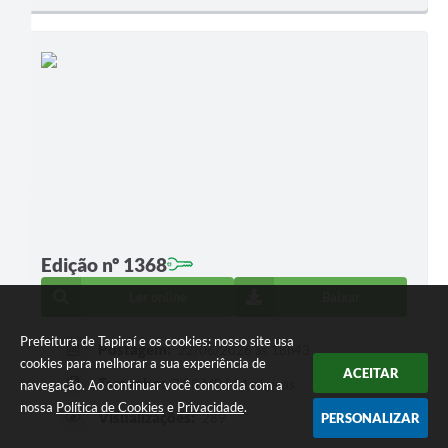
Edição nº 1368
Ler online
Baixar
Prefeitura de Tapiraí e os cookies: nosso site usa
Postagem:
22/06/2026 às 18h43
cookies para melhorar a sua experiência de
ACEITAR
Tamanho:
7,88 MB | 14 páginas
navegação. Ao continuar você concorda com a
nossa
Política de Cookies
e
Privacidade
.
Visualizações:
PERSONALIZAR
289