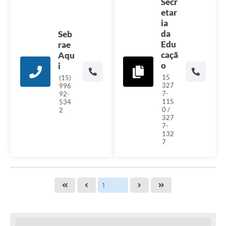
Secr
etar
ia
da
Seb
Edu
rae
caçã
Aqu
o
i
15
(15)
327
996
7-
92-
115
534
0 /
2
327
7-
132
7