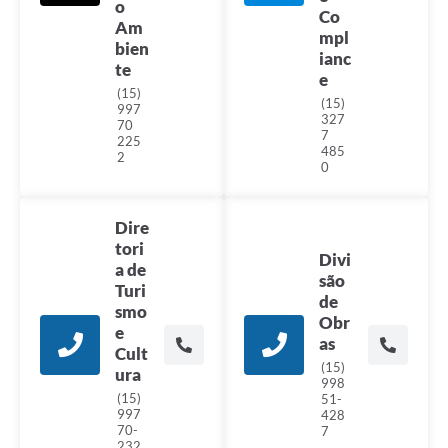
o
Co
Am
mpl
bien
ianc
te
e
(15)
(15)
997
327
70
7
225
485
2
0
Dire
tori
Divi
a de
são
Turi
de
smo
Obr
e
as
Cult
(15)
ura
998
(15)
51-
997
428
70-
7
232