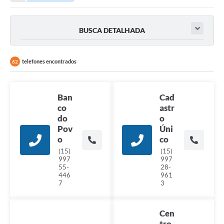
Legislação
Carta de Serviços
BUSCA DETALHADA
Transparência
telefones encontrados
Turismo
62
Portal de Leis
Ban
Cad
Perguntas Frequentes
co
astr
do
o
Radar TP
Pov
Úni
o
co
Controle Interno
(15)
(15)
997
997
Defesa Civil
55-
28-
446
961
7
3
Ouvidoria
Hotsites
Cen
tro