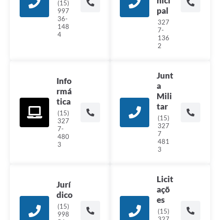
nici
(15)
pal
997
36-
327
148
7-
4
136
2
Junt
Info
a
rmá
Mili
tica
tar
(15)
(15)
327
327
7-
7
480
481
3
3
Licit
Jurí
açõ
dico
es
(15)
(15)
998
327