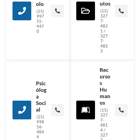
utos
olo
(15)
(15)
327
997
7-
55-
482
447
1 /
0
327
7-
482
3
Rec
urso
s
Psic
Hu
ólog
man
a
os
Soci
al
(15)
327
(15)
7-
998
481
56-
4 /
484
327
4