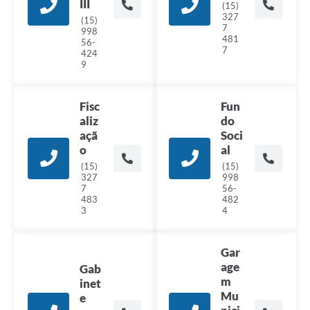
III
(15)
327
(15)
7
998
481
56-
7
424
9
Fisc
Fun
aliz
do
açã
Soci
o
al
(15)
(15)
327
998
7
56-
483
482
3
4
Gar
age
Gab
m
inet
Mu
e