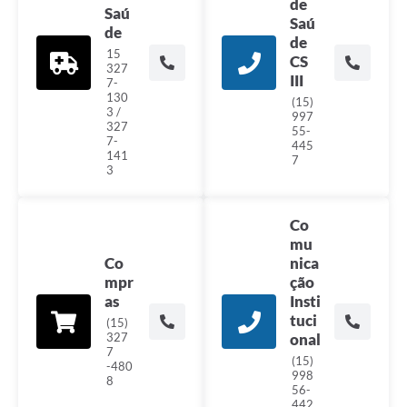
de
Galeria de Vídeos
Saú
Saú
de
de
Secretarias
15
CS
327
III
7-
Projetos
130
(15)
3 /
997
Contas Públicas
327
55-
7-
445
141
Licitações
7
3
Concursos
Co
Links
mu
Co
nica
Telefones Úteis
mpr
ção
as
Insti
Emprega
tuci
(15)
327
onal
Jornal
7
(15)
-480
998
8
Agenda
56-
442