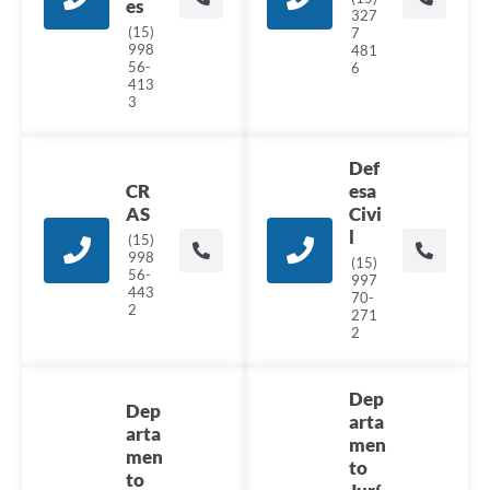
es
327
(15)
7
998
481
56-
6
413
3
Def
CR
esa
AS
Civi
l
(15)
998
(15)
56-
997
443
70-
2
271
2
Dep
Dep
arta
arta
men
men
to
to