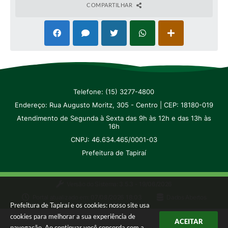
COMPARTILHAR
Telefone: (15) 3277-4800
Endereço: Rua Augusto Moritz, 305 - Centro | CEP: 18180-019
Atendimento de Segunda à Sexta das 9h às 12h e das 13h às
16h
CNPJ: 46.634.465/0001-03
Prefeitura de Tapiraí
Versão do Sistema:
3.5.3 - 19/06/2026
Portal atualizado em:
07/08/2026 18:03
Dados Abertos
Prefeitura de Tapiraí e os cookies: nosso site usa
cookies para melhorar a sua experiência de
ACEITAR
navegação. Ao continuar você concorda com a