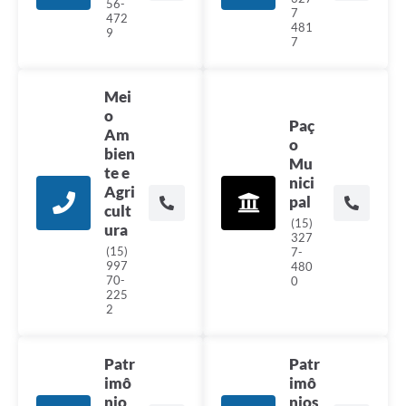
56-
7
472
481
9
7
Mei
o
Paç
Am
o
bien
Mu
te e
nici
Agri
pal
cult
(15)
ura
327
(15)
7-
997
480
70-
0
225
2
Patr
Patr
imô
imô
nio
nios