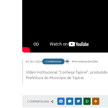
02/01/2020
CAMPANHAS
9476 VISUALIZAÇÕES
Vídeo Institucional "Conheça Tapiraí", produzid
Prefeitura do Município de Tapiraí.
COMPARTILHAR
FACEBOOK
MESSENGER
TWITTER
WHATSAPP
OUTRAS