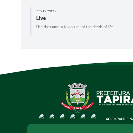
19/12/2025
Live
Use the camera to document the deeds of life.
ACOMPANHE NA