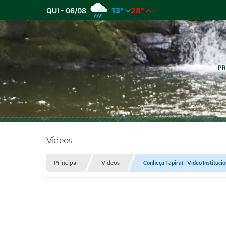
13°
28°
QUI - 06/08
PR
Vídeos
Principal
Vídeos
Conheça Tapiraí - Vídeo Institucio