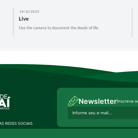
19/12/2025
Live
Use the camera to document the deeds of life.
Newsletter
Inscreva-s
S REDES SOCIAIS