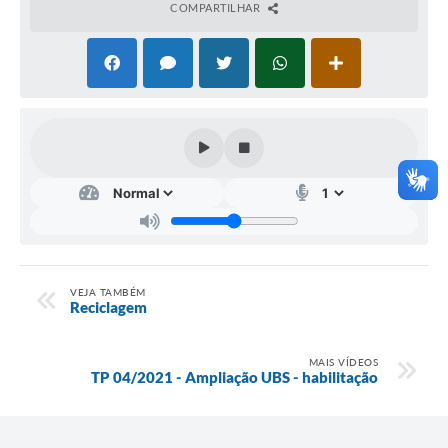
IPTU PREMIADO
COMPARTILHAR
LGPD
Webmail
ITR
A Prefeitura
Imprensa
Nota Fiscal Eletrônica - Emissor Nacional
VEJA TAMBÉM
Serviços Online
Reciclagem
Galeria de Fotos
MAIS VÍDEOS
TP 04/2021 - Ampliação UBS - habilitação
Audiências Públicas
Arquivos para Download