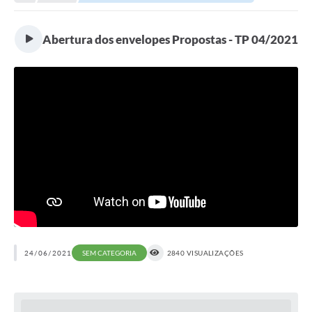
Legislação
Carta de Serviços
Abertura dos envelopes Propostas - TP 04/2021
Transparência
Turismo
Portal de Leis
Perguntas Frequentes
Radar TP
Controle Interno
Defesa Civil
24/06/2021
SEM CATEGORIA
2840 VISUALIZAÇÕES
Ouvidoria
Hotsites