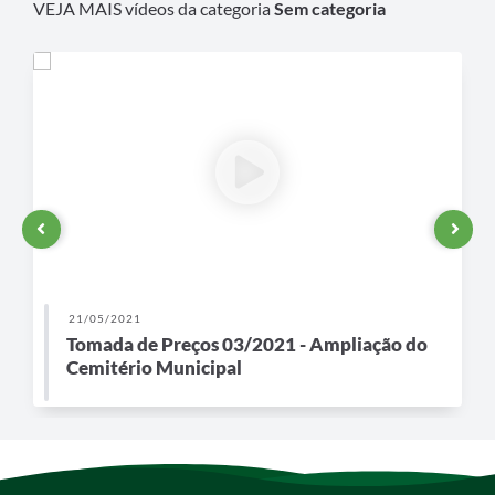
VEJA MAIS vídeos da categoria
Sem categoria
Galeria de Vídeos
Secretarias
Projetos
Contas Públicas
Licitações
Concursos
Links
21/05/2021
Telefones Úteis
Tomada de Preços 03/2021 - Ampliação do
Cemitério Municipal
Emprega
Jornal
Agenda