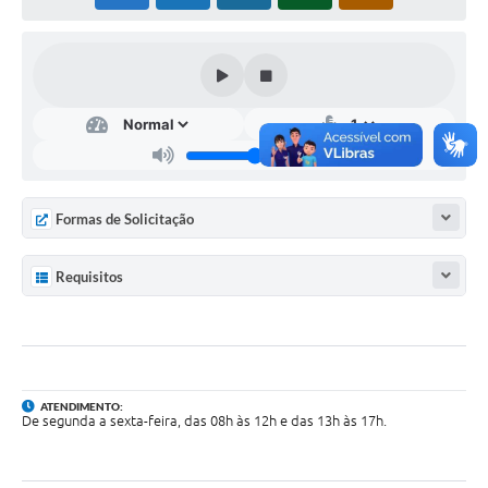
IPTU PREMIADO
LGPD
Webmail
ITR
A Prefeitura
Formas de Solicitação
Imprensa
Requisitos
Nota Fiscal Eletrônica - Emissor Nacional
Serviços Online
Galeria de Fotos
ATENDIMENTO:
Audiências Públicas
De segunda a sexta-feira, das 08h às 12h e das 13h às 17h.
Arquivos para Download