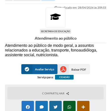
Legislação
Atualizado em: 28/04/2026 às 20h33
Carta de Serviços
Transparência
Turismo
SECRETARIA DE EDUCAÇÃO
Atendimento ao público
Portal de Leis
Atendimento ao público de modo geral, a assuntos
relacionados a educação, transporte, fonoaudióloga,
Perguntas Frequentes
assistente social, nutricionista.
Radar TP
Avaliar Serviço
Baixar PDF
Controle Interno
Serviço para:
CIDADÃO
Defesa Civil
Ouvidoria
COMPARTILHAR
Hotsites