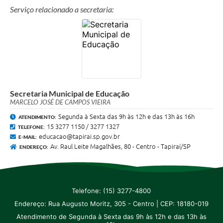
Galeria de Vídeos
Serviço relacionado a secretaria:
Secretarias
Projetos
Contas Públicas
Licitações
Secretaria Municipal de Educação
MARCELO JOSÉ DE CAMPOS VIEIRA
Concursos
Segunda à Sexta das 9h às 12h e das 13h às 16h
ATENDIMENTO:
15 3277 1150 / 3277 1327
TELEFONE:
Links
educacao@tapirai.sp.gov.br
E-MAIL:
Av. Raul Leite Magalhães, 80 - Centro - Tapiraí/SP
ENDEREÇO:
Telefones Úteis
Emprega
Jornal
Telefone: (15) 3277-4800
Endereço: Rua Augusto Moritz, 305 - Centro | CEP: 18180-019
Agenda
Atendimento de Segunda à Sexta das 9h às 12h e das 13h às