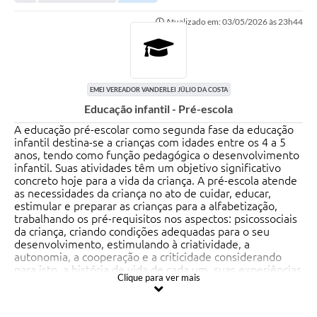
Legislação
Atualizado em: 03/05/2026 às 23h44
Carta de Serviços
Transparência
Turismo
EMEI VEREADOR VANDERLEI JÚLIO DA COSTA
Educação infantil - Pré-escola
Portal de Leis
A educação pré-escolar como segunda fase da educação
infantil destina-se a crianças com idades entre os 4 a 5
Perguntas Frequentes
anos, tendo como função pedagógica o desenvolvimento
infantil. Suas atividades têm um objetivo significativo
Radar TP
concreto hoje para a vida da criança. A pré-escola atende
as necessidades da criança no ato de cuidar, educar,
Controle Interno
estimular e preparar as crianças para a alfabetização,
trabalhando os pré-requisitos nos aspectos: psicossociais
da criança, criando condições adequadas para o seu
Defesa Civil
desenvolvimento, estimulando à criatividade, a
autonomia, a cooperação e a criticidade considerando
Ouvidoria
para isto, a história de vida de cada um, suas experiências
Clique para ver mais
e sua individualidade.
Hotsites
A Escola Municipal do Ensino Infantil - EMEI Vereador