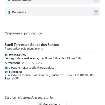
Galeria de Vídeos
Requisitos
Secretarias
Projetos
Contas Públicas
Responsável pelo serviço:
Licitações
Sueli Torres de Souza dos Santos
Responsável pelo atendimento
Concursos
ATENDIMENTO:
De segunda a sexta-feira, das 8h às 12h e das 13h às 17h.
Links
(15) 3277-5355
TELEFONE:
emeivanderlei@outlook.com
E-MAIL:
Telefones Úteis
ENDEREÇO:
Rua José de Moura Glasser nº 80, Bairro do Turvo, CEP 18180-000,
Tapiraí/SP
Emprega
Jornal
Serviço relacionado a secretaria:
Agenda