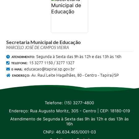
SIC
Diário Oficial
Notícias
Secretaria Municipal de Educação
Contato
MARCELO JOSÉ DE CAMPOS VIEIRA
Segunda à Sexta das 9h às 12h e das 13h às 16h
ATENDIMENTO:
15 3277 1150 / 3277 1327
TELEFONE:
educacao@tapirai.sp.gov.br
E-MAIL:
Av. Raul Leite Magalhães, 80 - Centro - Tapiraí/SP
ENDEREÇO:
Telefone: (15) 3277-4800
Endereço: Rua Augusto Moritz, 305 - Centro | CEP: 18180-019
Atendimento de Segunda à Sexta das 9h às 12h e das 13h às
16h
CNPJ: 46.634.465/0001-03