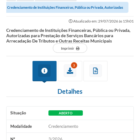
Legislação
Credenciamento de Instituições Financeiras, Pública ou Privada, Autorizadas
Carta de Serviços
para Prestação de Serviços...
Atualizado em: 29/07/2026 às 15h01
Transparência
Credenciamento de Instituições Financeiras, Pública ou Privada,
Autorizadas para Prestação de Serviços Bancários para
Turismo
Arrecadação De Tributos e Outras Receitas Municipais
Imprimir
Portal de Leis
Perguntas Frequentes
3
Radar TP
Detalhes
Controle Interno
Defesa Civil
Situação
ABERTO
Ouvidoria
Modalidade
Credenciamento
Hotsites
Nº
3/2026