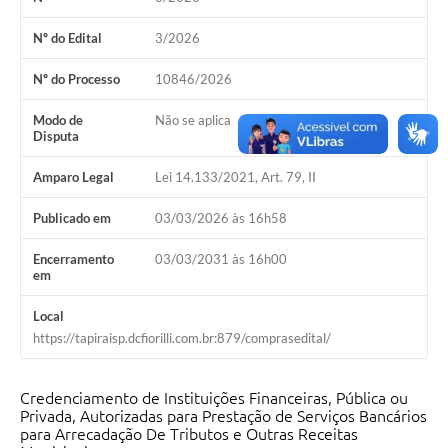
IPTU PREMIADO
Nº do Edital
3/2026
LGPD
Nº do Processo
10846/2026
Webmail
Modo de
Não se aplica
ITR
Disputa
A Prefeitura
Amparo Legal
Lei 14.133/2021, Art. 79, II
Imprensa
Publicado em
03/03/2026 às 16h58
Nota Fiscal Eletrônica - Emissor Nacional
Encerramento
03/03/2031 às 16h00
em
Serviços Online
Local
Galeria de Fotos
https://tapiraisp.dcfiorilli.com.br:879/comprasedital/
Audiências Públicas
Credenciamento de Instituições Financeiras, Pública ou
Privada, Autorizadas para Prestação de Serviços Bancários
Arquivos para Download
para Arrecadação De Tributos e Outras Receitas