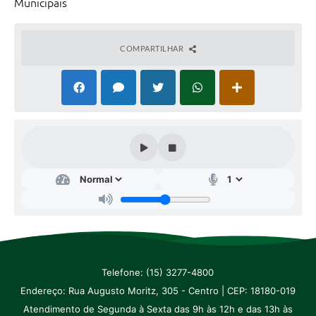
Municipais
Galeria de Vídeos
Secretarias
COMPARTILHAR
Projetos
Contas Públicas
Licitações
Concursos
Links
Telefones Úteis
Emprega
Jornal
Telefone: (15) 3277-4800
Endereço: Rua Augusto Moritz, 305 - Centro | CEP: 18180-019
Agenda
Atendimento de Segunda à Sexta das 9h às 12h e das 13h às