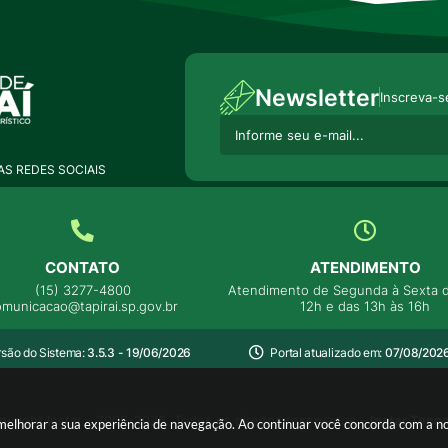
Newsletter
Inscreva-s
S REDES SOCIAIS
CONTATO
ATENDIMENTO
(15) 3277-4800
Atendimento de Segunda à Sexta d
omunicacao@tapirai.sp.gov.br
12h e das 13h às 16h
rsão do Sistema:
3.5.3 - 19/06/2026
Portal atualizado em:
07/08/2026
yright Instar - 2006-2026. Todos os direitos reservados -
Instar Tecn
ra melhorar a sua experiência de navegação. Ao continuar você concorda com a 