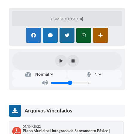
Galeria de Vídeos
Secretarias
COMPARTILHAR
Projetos
Contas Públicas
Licitações
Concursos
Links
Telefones Úteis
Emprega
Arquivos Vinculados
Jornal
Agenda
09/04/2022
Plano Municipal Integrado de Saneamento Básico |