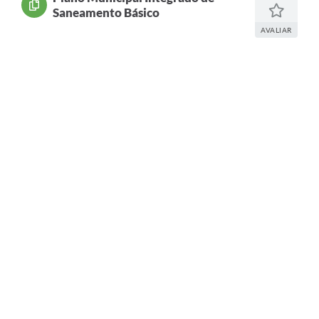
Legislação
Saneamento Básico
Carta de Serviços
AVALIAR
Transparência
Turismo
Portal de Leis
Perguntas Frequentes
Radar TP
Controle Interno
Defesa Civil
Ouvidoria
Hotsites