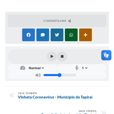
IPTU PREMIADO
LGPD
COMPARTILHAR
Webmail
ITR
A Prefeitura
Imprensa
Nota Fiscal Eletrônica - Emissor Nacional
Serviços Online
Galeria de Fotos
VEJA TAMBÉM
Audiências Públicas
Vinheta Coronavírus - Município de Tapiraí
Arquivos para Download
MAIS VÍDEOS