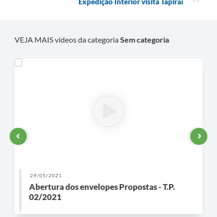
Expedição Interior visita Tapiraí
Galeria de Vídeos
Secretarias
VEJA MAIS vídeos da categoria
Sem categoria
Projetos
Contas Públicas
Licitações
Concursos
Links
Telefones Úteis
Emprega
29/05/2021
Abertura dos envelopes Propostas - T.P.
Jornal
02/2021
Agenda