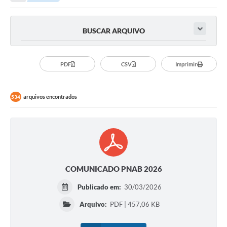
Legislação
Carta de Serviços
BUSCAR ARQUIVO
Transparência
Turismo
PDF
CSV
Imprimir
Portal de Leis
arquivos encontrados
534
Perguntas Frequentes
Radar TP
Controle Interno
Defesa Civil
COMUNICADO PNAB 2026
Publicado em:
30/03/2026
Ouvidoria
Arquivo:
PDF | 457,06 KB
Hotsites