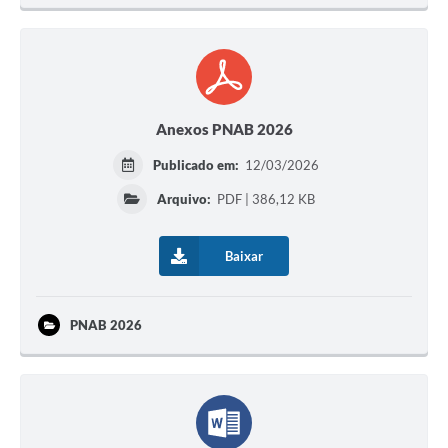
Galeria de Vídeos
Secretarias
Projetos
Anexos PNAB 2026
Contas Públicas
Publicado em:
12/03/2026
Licitações
Arquivo:
PDF | 386,12 KB
Concursos
Baixar
Links
Telefones Úteis
PNAB 2026
Emprega
Jornal
Agenda