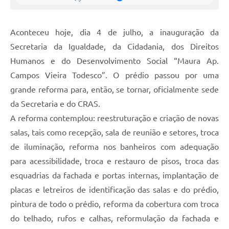
Galeria de Vídeos
Secretarias
Aconteceu hoje, dia 4 de julho, a inauguração da
Secretaria da Igualdade, da Cidadania, dos Direitos
Projetos
Humanos e do Desenvolvimento Social “Maura Ap.
Contas Públicas
Campos Vieira Todesco”. O prédio passou por uma
grande reforma para, então, se tornar, oficialmente sede
Licitações
da Secretaria e do CRAS.
Concursos
A reforma contemplou: reestruturação e criação de novas
salas, tais como recepção, sala de reunião e setores, troca
Links
de iluminação, reforma nos banheiros com adequação
Telefones Úteis
para acessibilidade, troca e restauro de pisos, troca das
esquadrias da fachada e portas internas, implantação de
Emprega
placas e letreiros de identificação das salas e do prédio,
Jornal
pintura de todo o prédio, reforma da cobertura com troca
Agenda
do telhado, rufos e calhas, reformulação da fachada e