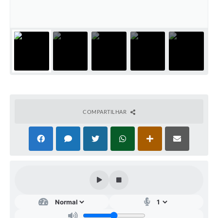
IPTU PREMIADO
LGPD
Webmail
ITR
A Prefeitura
Imprensa
COMPARTILHAR
Nota Fiscal Eletrônica - Emissor Nacional
Serviços Online
Galeria de Fotos
Audiências Públicas
Arquivos para Download