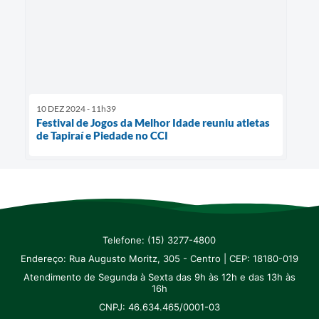
10 DEZ 2024 - 11h39
Festival de Jogos da Melhor Idade reuniu atletas
de Tapiraí e Piedade no CCI
Telefone: (15) 3277-4800
Endereço: Rua Augusto Moritz, 305 - Centro | CEP: 18180-019
Atendimento de Segunda à Sexta das 9h às 12h e das 13h às
16h
CNPJ: 46.634.465/0001-03