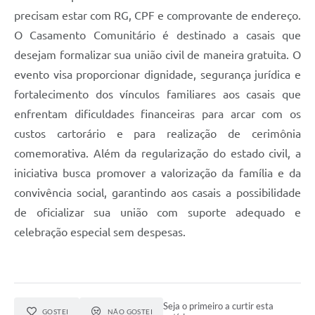
Galeria de Vídeos
precisam estar com RG, CPF e comprovante de endereço.
O Casamento Comunitário é destinado a casais que
Secretarias
desejam formalizar sua união civil de maneira gratuita. O
Projetos
evento visa proporcionar dignidade, segurança jurídica e
fortalecimento dos vínculos familiares aos casais que
Contas Públicas
enfrentam dificuldades financeiras para arcar com os
Licitações
custos cartorário e para realização de cerimônia
comemorativa. Além da regularização do estado civil, a
Concursos
iniciativa busca promover a valorização da família e da
Links
convivência social, garantindo aos casais a possibilidade
Telefones Úteis
de oficializar sua união com suporte adequado e
celebração especial sem despesas.
Emprega
Jornal
Agenda
Seja o primeiro a curtir esta
GOSTEI
NÃO GOSTEI