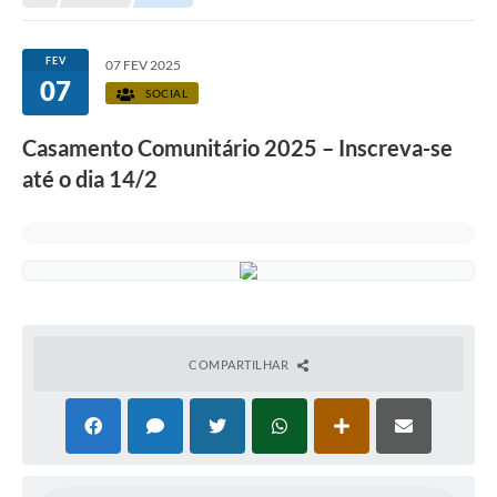
Legislação
Carta de Serviços
FEV
07 FEV 2025
07
Transparência
SOCIAL
Turismo
Casamento Comunitário 2025 – Inscreva-se
até o dia 14/2
Portal de Leis
Perguntas Frequentes
Radar TP
Controle Interno
Defesa Civil
COMPARTILHAR
Ouvidoria
Hotsites