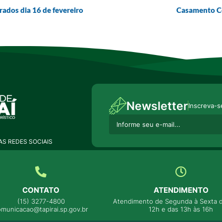
rados dia 16 de fevereiro
Casamento Co
Newsletter
Inscreva-s
S REDES SOCIAIS
CONTATO
ATENDIMENTO
(15) 3277-4800
Atendimento de Segunda à Sexta d
omunicacao@tapirai.sp.gov.br
12h e das 13h às 16h