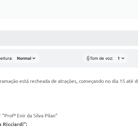
 MÍDIAS
RECEBA NOTÍCIAS
eitura:
Tom de voz:
gramação está recheada de atrações, começando no dia 15 até di
“Profª Enir da Silva Pilan”
 Ricciardi”: