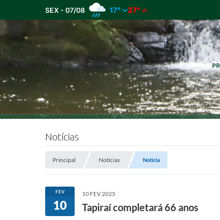
17°
27°
SEX - 07/08
PR
Notícias
Principal
Notícias
Notícia
FEV
10 FEV 2025
10
Tapiraí completará 66 anos