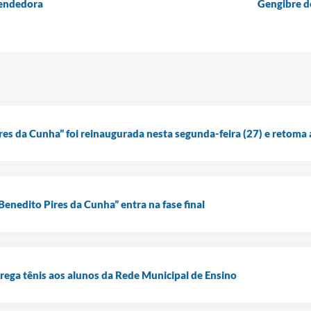
endedora
Gengibre de
es da Cunha” foi reinaugurada nesta segunda-feira (27) e retoma as
enedito Pires da Cunha” entra na fase final
trega tênis aos alunos da Rede Municipal de Ensino