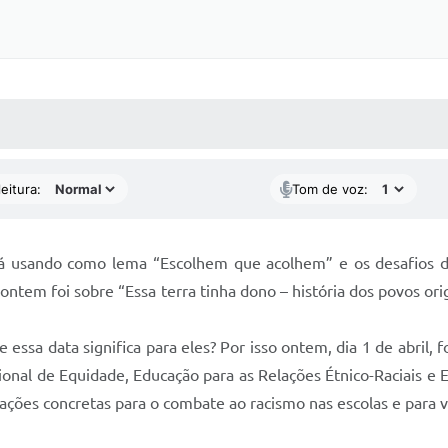
 MÍDIAS
RECEBA NOTÍCIAS
eitura:
Tom de voz:
á usando como lema “Escolhem que acolhem” e os desafios da 
ntem foi sobre “Essa terra tinha dono – história dos povos ori
essa data significa para eles? Por isso ontem, dia 1 de abril, fo
cional de Equidade, Educação para as Relações Étnico-Raciais e
ções concretas para o combate ao racismo nas escolas e para va