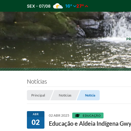
16°
27°
SEX - 07/08
PR
Notícias
Principal
Notícias
Notícia
ABR
02 ABR 2025
EDUCAÇÃO
02
Educação e Aldeia Indígena Gwy