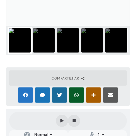
IPTU PREMIADO
LGPD
Webmail
ITR
A Prefeitura
Imprensa
Nota Fiscal Eletrônica - Emissor Nacional
COMPARTILHAR
Serviços Online
Galeria de Fotos
Audiências Públicas
Arquivos para Download