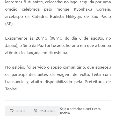
lanternas flutuantes, colocadas no lago, seguida por uma
SIC
oração celebrada pelo monge Kyouhaku Correia,
Diário Oficial
arcebispo da Catedral Budista Nikkyoji, de São Paulo
(SP).
Notícias
Contato
Exatamente às 20h15 (08h15 do dia 6 de agosto, no
Japão), o Sino da Paz foi tocado, horário em que a bomba
atômica foi lançada em Hiroshima.
No galpão, foi servido o sopão comunitário, que aqueceu
os participantes antes da viagem de volta, feita com
transporte gratuito disponibilizado pela Prefeitura de
Tapiraí.
Seja o primeiro a curtir esta
GOSTEI
NÃO GOSTEI
notícia.