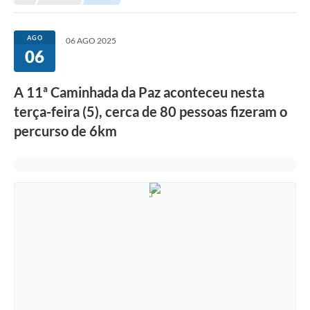
Legislação
Carta de Serviços
AGO
06 AGO 2025
06
Transparência
Turismo
A 11ª Caminhada da Paz aconteceu nesta
terça-feira (5), cerca de 80 pessoas fizeram o
Portal de Leis
percurso de 6km
Perguntas Frequentes
Radar TP
Controle Interno
Defesa Civil
Ouvidoria
Hotsites