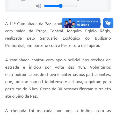
Galeria de Vídeos
Secretarias
A 11ª Caminhada da Paz aconteceu nesta terça-feira (5),
Projetos
com saída da Praça Central Joaquim Egídio Régis,
Contas Públicas
realizada pelo Santuário Ecológico do Budismo
Primordial, em parceria com a Prefeitura de Tapiraí.
Licitações
Concursos
A caminhada contou com apoio policial nos trechos de
estrada e iniciou por volta das 18h. Voluntários
Links
distribuíram capas de chuva e lanternas aos participantes,
Telefones Úteis
que, mesmo com o frio intenso e a chuva, seguiram pelo
percurso de 6 km. Cerca de 80 pessoas fizeram o trajeto
Emprega
até o Sino da Paz.
Jornal
Agenda
A chegada foi marcada por uma cerimônia com as