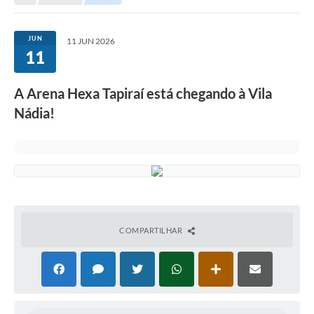
Legislação
Carta de Serviços
JUN
11 JUN 2026
11
Transparência
Turismo
A Arena Hexa Tapiraí está chegando à Vila
Nádia!
Portal de Leis
Perguntas Frequentes
Radar TP
Controle Interno
Defesa Civil
COMPARTILHAR
Ouvidoria
Hotsites