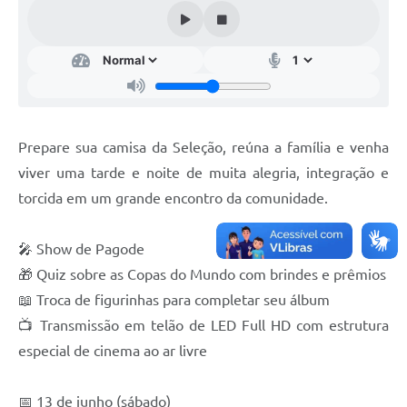
IPTU PREMIADO
LGPD
Webmail
ITR
Prepare sua camisa da Seleção, reúna a família e venha
A Prefeitura
viver uma tarde e noite de muita alegria, integração e
Imprensa
torcida em um grande encontro da comunidade.
Nota Fiscal Eletrônica - Emissor Nacional
🎤 Show de Pagode
Serviços Online
🎁 Quiz sobre as Copas do Mundo com brindes e prêmios
📖 Troca de figurinhas para completar seu álbum
Galeria de Fotos
📺 Transmissão em telão de LED Full HD com estrutura
Audiências Públicas
especial de cinema ao ar livre
Arquivos para Download
📅 13 de junho (sábado)