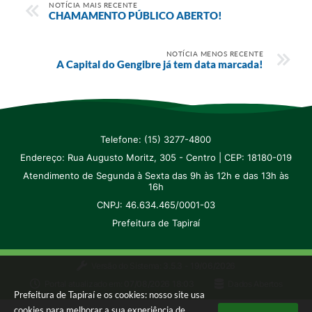
NOTÍCIA MAIS RECENTE
SIC
CHAMAMENTO PÚBLICO ABERTO!
Diário Oficial
NOTÍCIA MENOS RECENTE
A Capital do Gengibre já tem data marcada!
Notícias
Contato
Telefone: (15) 3277-4800
Endereço: Rua Augusto Moritz, 305 - Centro | CEP: 18180-019
Atendimento de Segunda à Sexta das 9h às 12h e das 13h às
16h
CNPJ: 46.634.465/0001-03
Prefeitura de Tapiraí
Versão do Sistema:
3.5.3 - 19/06/2026
Portal atualizado em:
07/08/2026 18:03
Dados Abertos
Prefeitura de Tapiraí e os cookies: nosso site usa
cookies para melhorar a sua experiência de