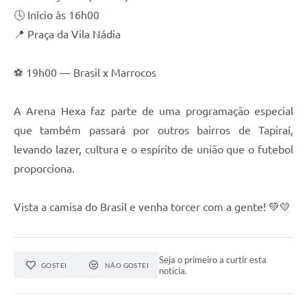
Galeria de Vídeos
🕓 Início às 16h00
📍 Praça da Vila Nádia
Secretarias
Projetos
⚽ 19h00 — Brasil x Marrocos
Contas Públicas
A Arena Hexa faz parte de uma programação especial
Licitações
que também passará por outros bairros de Tapiraí,
levando lazer, cultura e o espírito de união que o futebol
Concursos
proporciona.
Links
Telefones Úteis
Vista a camisa do Brasil e venha torcer com a gente! 💚💛
Emprega
Seja o primeiro a curtir esta
Jornal
GOSTEI
NÃO GOSTEI
notícia.
Agenda