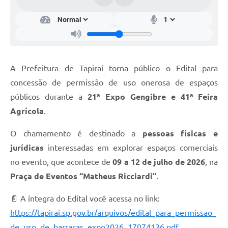
IPTU PREMIADO
LGPD
Webmail
ITR
A Prefeitura de Tapiraí torna público o Edital para
concessão de permissão de uso onerosa de espaços
A Prefeitura
públicos durante a
21ª Expo Gengibre e 41ª Feira
Imprensa
Agrícola
.
Nota Fiscal Eletrônica - Emissor Nacional
O chamamento é destinado a
pessoas físicas e
jurídicas
interessadas em explorar espaços comerciais
Serviços Online
no evento, que acontece de
09 a 12 de julho de 2026
, na
Galeria de Fotos
Praça de Eventos “Matheus Ricciardi”
.
Audiências Públicas
📄 A íntegra do Edital você acessa no link:
https://tapirai.sp.gov.br/arquivos/edital_para_permissao_
Arquivos para Download
de_uso_de_barracas_expo2026_17074136.pdf