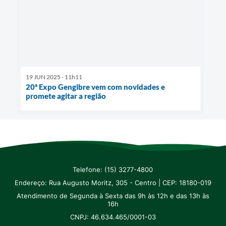
19 JUN 2025 - 11h11
20ª Expo Gengibre vem com novidades e
promete agitar a região
Telefone: (15) 3277-4800
Endereço: Rua Augusto Moritz, 305 - Centro | CEP: 18180-019
Atendimento de Segunda à Sexta das 9h às 12h e das 13h às
16h
CNPJ: 46.634.465/0001-03