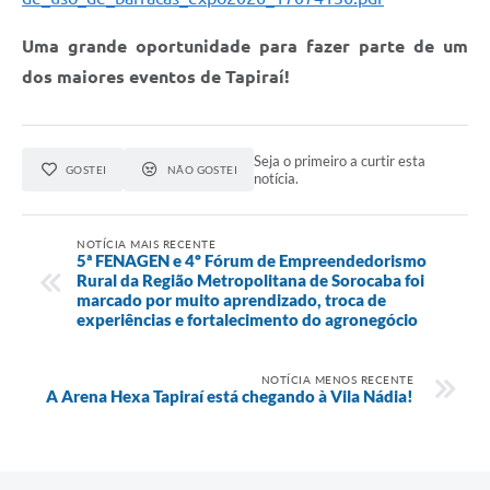
Galeria de Vídeos
Uma grande oportunidade para fazer parte de um
Secretarias
dos maiores eventos de Tapiraí!
Projetos
Contas Públicas
Seja o primeiro a curtir esta
GOSTEI
NÃO GOSTEI
notícia.
Licitações
Concursos
NOTÍCIA MAIS RECENTE
5ª FENAGEN e 4º Fórum de Empreendedorismo
Rural da Região Metropolitana de Sorocaba foi
Links
marcado por muito aprendizado, troca de
experiências e fortalecimento do agronegócio
Telefones Úteis
Emprega
NOTÍCIA MENOS RECENTE
A Arena Hexa Tapiraí está chegando à Vila Nádia!
Jornal
Agenda