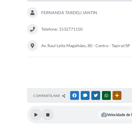
FERNANDA TARDELI JANTIN
Telefone: 1532771150
Av. Raul Leite Magalhães, 80 - Centro - Tapiraí/SP
COMPARTILHAR
FACEBOOK
MESSENGER
TWITTER
WHATSAPP
OUTRAS
Velocidade de l