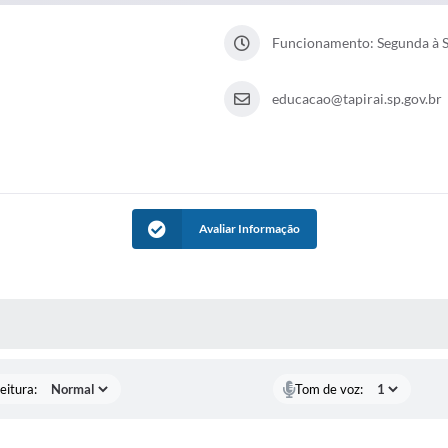
Funcionamento: Segunda à Se
educacao@tapirai.sp.gov.br
Avaliar Informação
 MÍDIAS
eitura:
Tom de voz: