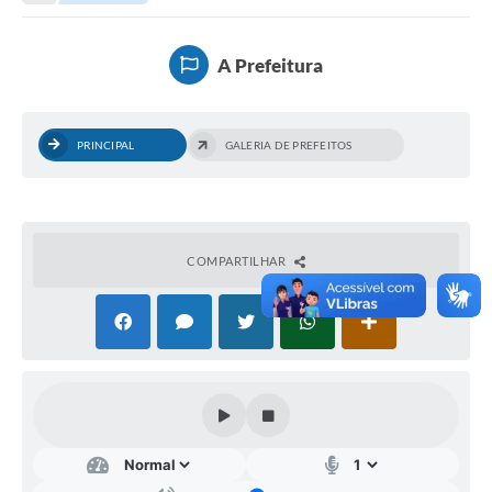
Legislação
Carta de Serviços
A Prefeitura
Transparência
Turismo
PRINCIPAL
GALERIA DE PREFEITOS
Portal de Leis
Perguntas Frequentes
COMPARTILHAR
Radar TP
Controle Interno
Defesa Civil
Ouvidoria
Hotsites