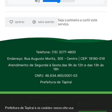
IPTU PREMIADO
LGPD
Seja o primeiro a curtir este
Webmail
GOSTEI
NÃO GOSTEI
serviço.
ITR
A Prefeitura
Telefone: (15) 3277-4800
Imprensa
Endereço: Rua Augusto Moritz, 305 - Centro | CEP: 18180-019
Nota Fiscal Eletrônica - Emissor Nacional
Atendimento de Segunda à Sexta das 9h às 12h e das 13h às
16h
Serviços Online
CNPJ: 46.634.465/0001-03
Prefeitura de Tapiraí
Galeria de Fotos
Audiências Públicas
Versão do Sistema:
3.5.3 - 19/06/2026
Portal atualizado em:
07/08/2026 18:03
Dados Abertos
Arquivos para Download
Prefeitura de Tapiraí e os cookies: nosso site usa