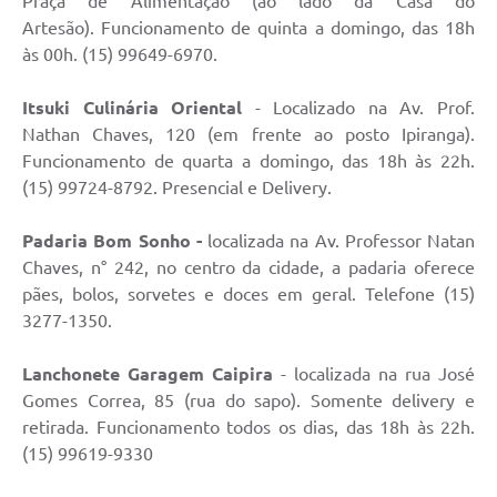
Praça de Alimentação (ao lado da Casa do
Galeria de Vídeos
Artesão). Funcionamento de quinta a domingo, das 18h
às 00h. (15) 99649-6970.
Secretarias
Projetos
Itsuki Culinária Oriental
- Localizado na Av. Prof.
Nathan Chaves, 120 (em frente ao posto Ipiranga).
Contas Públicas
Funcionamento de quarta a domingo, das 18h às 22h.
(15) 99724-8792. Presencial e Delivery.
Licitações
Padaria Bom Sonho -
localizada na Av. Professor Natan
Concursos
Chaves, n° 242, no centro da cidade, a padaria oferece
Links
pães, bolos, sorvetes e doces em geral. Telefone (15)
3277-1350.
Telefones Úteis
Lanchonete Garagem Caipira
- localizada na rua José
Emprega
Gomes Correa, 85 (rua do sapo). Somente delivery e
Jornal
retirada. Funcionamento todos os dias, das 18h às 22h.
(15) 99619-9330
Agenda