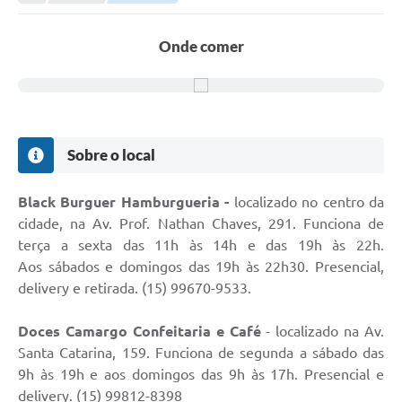
Legislação
Carta de Serviços
Onde comer
Transparência
Turismo
Portal de Leis
Sobre o local
Perguntas Frequentes
Black Burguer Hamburgueria -
localizado no centro da
Radar TP
cidade, na Av. Prof. Nathan Chaves, 291. Funciona de
terça a sexta das 11h às 14h e das 19h às 22h.
Controle Interno
Aos sábados e domingos das 19h às 22h30. Presencial,
delivery e retirada. (15) 99670-9533.
Defesa Civil
Doces Camargo Confeitaria e Café
- localizado na Av.
Ouvidoria
Santa Catarina, 159. Funciona de segunda a sábado das
Hotsites
9h às 19h e aos domingos das 9h às 17h. Presencial e
delivery. (15) 99812-8398