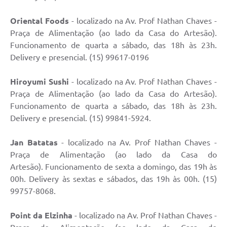
IPTU PREMIADO
Oriental Foods
- localizado na Av. Prof Nathan Chaves -
LGPD
Praça de Alimentação (ao lado da Casa do Artesão).
Webmail
Funcionamento de quarta a sábado, das 18h às 23h.
Delivery e presencial. (15) 99617-0196
ITR
Hiroyumi Sushi
- localizado na Av. Prof Nathan Chaves -
A Prefeitura
Praça de Alimentação (ao lado da Casa do Artesão).
Funcionamento de quarta a sábado, das 18h às 23h.
Imprensa
Delivery e presencial. (15) 99841-5924.
Nota Fiscal Eletrônica - Emissor Nacional
Jan Batatas
- localizado na Av. Prof Nathan Chaves -
Serviços Online
Praça de Alimentação (ao lado da Casa do
Artesão). Funcionamento de sexta a domingo, das 19h às
Galeria de Fotos
00h. Delivery às sextas e sábados, das 19h às 00h. (15)
99757-8068.
Audiências Públicas
Arquivos para Download
Point da Elzinha
- localizado na Av. Prof Nathan Chaves -