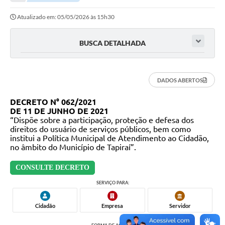
Legislação
Atualizado em: 05/05/2026 às 15h30
Carta de Serviços
Transparência
BUSCA DETALHADA
Turismo
DADOS ABERTOS
Portal de Leis
DECRETO N° 062/2021
Perguntas Frequentes
DE 11 DE JUNHO DE 2021
“Dispõe sobre a participação, proteção e defesa dos
Radar TP
direitos do usuário de serviços públicos, bem como
institui a Política Municipal de Atendimento ao Cidadão,
Controle Interno
no âmbito do Município de Tapiraí”.
Defesa Civil
CONSULTE DECRETO
SERVIÇO PARA:
Ouvidoria
Cidadão
Empresa
Servidor
Hotsites