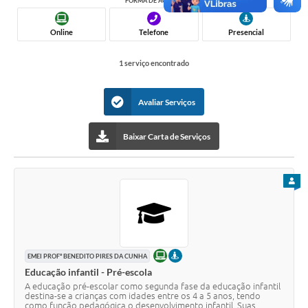
FORMA DE ACESSO:
IPTU PREMIADO
LGPD
Online
Telefone
Presencial
Webmail
1 serviço encontrado
ITR
Avaliar Serviços
A Prefeitura
Baixar Carta de Serviços
Imprensa
Nota Fiscal Eletrônica - Emissor Nacional
PARA
Serviços Online
Galeria de Fotos
ONLINE
PRESENCIAL
EMEI PROFº BENEDITO PIRES DA CUNHA
Audiências Públicas
Educação infantil - Pré-escola
A educação pré-escolar como segunda fase da educação infantil
Arquivos para Download
destina-se a crianças com idades entre os 4 a 5 anos, tendo
como função pedagógica o desenvolvimento infantil. Suas