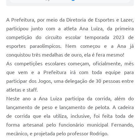
Galeria de Vídeos
Secretarias
A Prefeitura, por meio da Diretoria de Esportes e Lazer,
participou junto com a atleta Ana Luíza, da primeira
Projetos
competição do circuito escolar temporada 2023 de
Contas Públicas
esportes paraolímpicos. Nem começou e a Ana já
conquistou três medalhas de ouro, ela é fera mesmo!
Licitações
As competições escolares começam, oficialmente, mês
Concursos
que vem e a Prefeitura irá com toda equipe para
participar dos Jogos, uma delegação de 30 pessoas entre
Links
atletas e staff.
Telefones Úteis
Neste ano a Ana Luiza participa da corrida, além do
lançamento de peso e lançamento de pelota. A cadeira
Emprega
de corrida que ela utiliza, inclusive, foi feita toda de
Jornal
forma artesanal pelo funcionário municipal Fernando,
Agenda
mecânico, e projetada pelo professor Rodrigo.