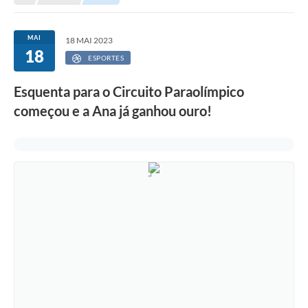
Legislação
Carta de Serviços
MAI
18 MAI 2023
18
Transparência
ESPORTES
Turismo
Esquenta para o Circuito Paraolímpico
começou e a Ana já ganhou ouro!
Portal de Leis
Perguntas Frequentes
Radar TP
Controle Interno
Defesa Civil
Ouvidoria
Hotsites