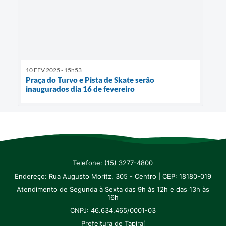
10 FEV 2025 - 15h53
Praça do Turvo e Pista de Skate serão
inaugurados dia 16 de fevereiro
Telefone: (15) 3277-4800
Endereço: Rua Augusto Moritz, 305 - Centro | CEP: 18180-019
Atendimento de Segunda à Sexta das 9h às 12h e das 13h às
16h
CNPJ: 46.634.465/0001-03
Prefeitura de Tapiraí