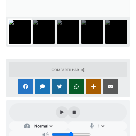
IPTU PREMIADO
LGPD
Webmail
ITR
A Prefeitura
Imprensa
COMPARTILHAR
Nota Fiscal Eletrônica - Emissor Nacional
Serviços Online
Galeria de Fotos
Audiências Públicas
Arquivos para Download