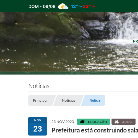
12°
23°
DOM - 09/08
PR
Notícias
Principal
Notícias
Notícia
NOV
23 NOV 2023
EDUCAÇÃO
OBRAS
23
Prefeitura está construindo sa