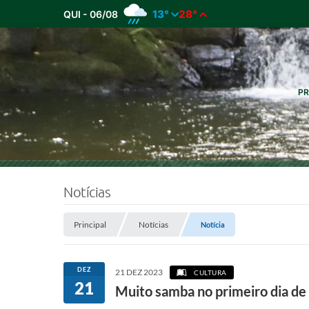
13°
28°
QUI - 06/08
PR
Notícias
Principal
Notícias
Notícia
DEZ
21 DEZ 2023
CULTURA
21
Muito samba no primeiro dia de