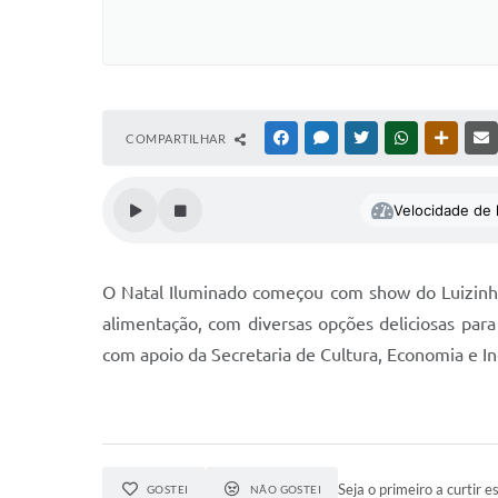
COMPARTILHAR
FACEBOOK
MESSENGER
TWITTER
WHATSAPP
OUTRAS
Velocidade de l
O Natal Iluminado começou com show do Luizinho
alimentação, com diversas opções deliciosas para
com apoio da Secretaria de Cultura, Economia e In
Seja o primeiro a curtir es
GOSTEI
NÃO GOSTEI