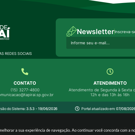
Newsletter
Inscreva-s
S REDES SOCIAIS
CONTATO
ATENDIMENTO
(15) 3277-4800
Atendimento de Segunda à Sexta d
omunicacao@tapirai.sp.gov.br
12h e das 13h às 16h
rsão do Sistema:
3.5.3 - 19/06/2026
Portal atualizado em:
07/08/2026
yright Instar - 2006-2026. Todos os direitos reservados -
Instar Tecn
ra melhorar a sua experiência de navegação. Ao continuar você concorda com a 