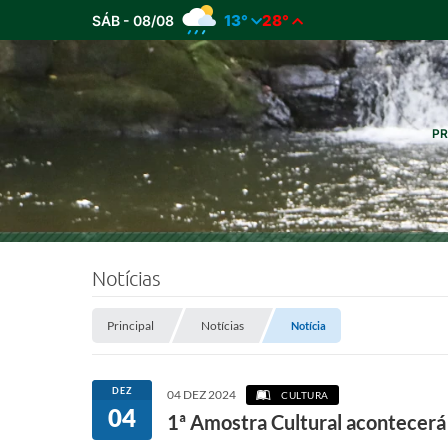
13°
28°
SÁB - 08/08
PR
Notícias
Principal
Notícias
Notícia
DEZ
04 DEZ 2024
CULTURA
04
1ª Amostra Cultural acontecerá