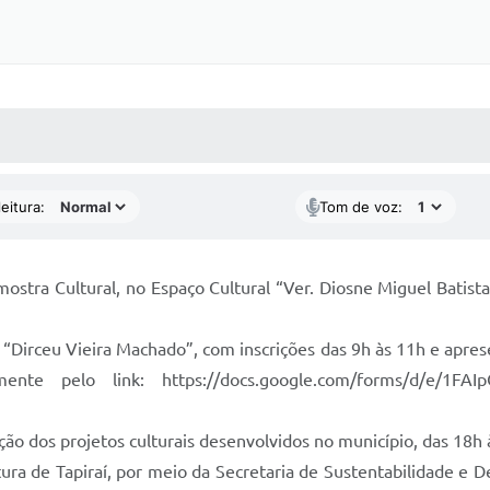
 MÍDIAS
RECEBA NOTÍCIAS
eitura:
Tom de voz:
ostra Cultural, no Espaço Cultural “Ver. Diosne Miguel Batist
s “Dirceu Vieira Machado”, com inscrições das 9h às 11h e apres
ente pelo link: https://docs.google.com/forms/d/e/1FA
ição dos projetos culturais desenvolvidos no município, das 18h 
tura de Tapiraí, por meio da Secretaria de Sustentabilidade e