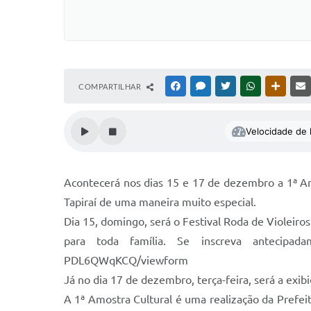
COMPARTILHAR
FACEBOOK
MESSENGER
TWITTER
WHATSAPP
OUTRAS
Velocidade de l
Acontecerá nos dias 15 e 17 de dezembro a 1ª Am
Tapiraí de uma maneira muito especial.
Dia 15, domingo, será o Festival Roda de Violeiro
para toda família. Se inscreva antecipadam
PDL6QWqKCQ/viewform
Já no dia 17 de dezembro, terça-feira, será a exib
A 1ª Amostra Cultural é uma realização da Prefei