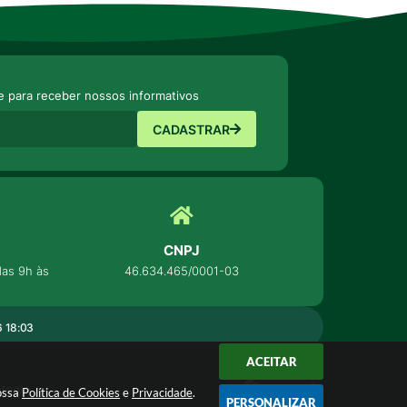
e para receber nossos informativos
CADASTRAR
CNPJ
as 9h às
46.634.465/0001-03
 18:03
ACEITAR
ologia
nossa
Política de Cookies
e
Privacidade
.
PERSONALIZAR