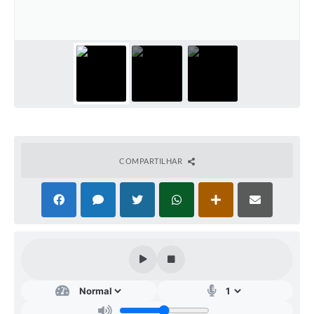
IPTU PREMIADO
LGPD
Webmail
ITR
A Prefeitura
Imprensa
COMPARTILHAR
Nota Fiscal Eletrônica - Emissor Nacional
Serviços Online
Galeria de Fotos
Audiências Públicas
Arquivos para Download