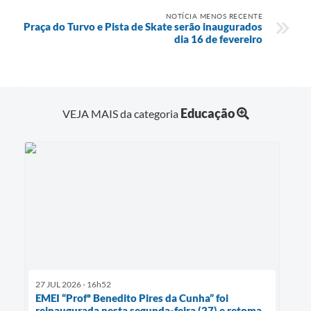
SIC
NOTÍCIA MENOS RECENTE
Praça do Turvo e Pista de Skate serão inaugurados
dia 16 de fevereiro
Diário Oficial
Notícias
Contato
Educação
VEJA MAIS da categoria
27 JUL 2026 - 16h52
EMEI “Profº Benedito Pires da Cunha” foi
reinaugurada nesta segunda-feira (27) e retoma