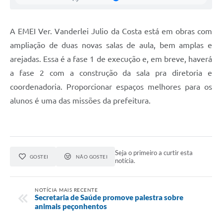
Galeria de Vídeos
Secretarias
A EMEI Ver. Vanderlei Julio da Costa está em obras com
ampliação de duas novas salas de aula, bem amplas e
Projetos
arejadas. Essa é a fase 1 de execução e, em breve, haverá
Contas Públicas
a fase 2 com a construção da sala pra diretoria e
coordenadoria. Proporcionar espaços melhores para os
Licitações
alunos é uma das missões da prefeitura.
Concursos
Links
Telefones Úteis
Seja o primeiro a curtir esta
GOSTEI
NÃO GOSTEI
notícia.
Emprega
Jornal
NOTÍCIA MAIS RECENTE
Secretaria de Saúde promove palestra sobre
animais peçonhentos
Agenda