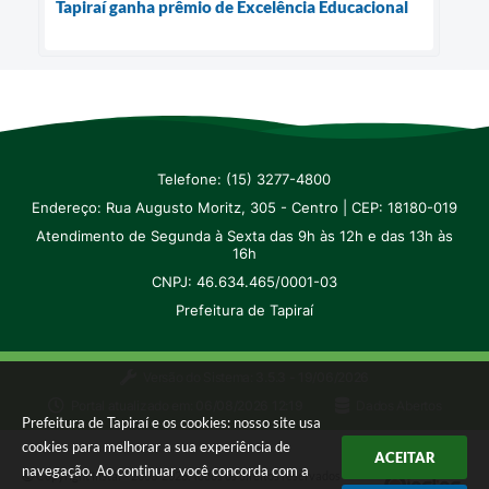
Tapiraí ganha prêmio de Excelência Educacional
Telefone: (15) 3277-4800
Endereço: Rua Augusto Moritz, 305 - Centro | CEP: 18180-019
Atendimento de Segunda à Sexta das 9h às 12h e das 13h às
16h
CNPJ: 46.634.465/0001-03
Prefeitura de Tapiraí
Versão do Sistema:
3.5.3 - 19/06/2026
Portal atualizado em:
06/08/2026 12:19
Dados Abertos
Prefeitura de Tapiraí e os cookies: nosso site usa
cookies para melhorar a sua experiência de
ACEITAR
navegação. Ao continuar você concorda com a
Copyright Instar - 2006-2026. Todos os direitos reservados -