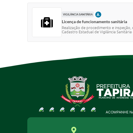
PRESENCIAL
VIGILÂNCIA SANITÁRIA
Licença de funcionamento sanitária
Realização de procedimento e inspeção, c
Cadastro Estadual de Vigilância Sanitária -
ACOMPANHE NA