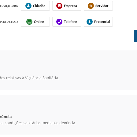
Cidadão
Empresa
Servidor
ERVIÇO PARA:
Online
Telefone
Presencial
A DE ACESSO:
 relativas à Vigilância Sanitária.
enúncia
s a condições sanitárias mediante denúncia.