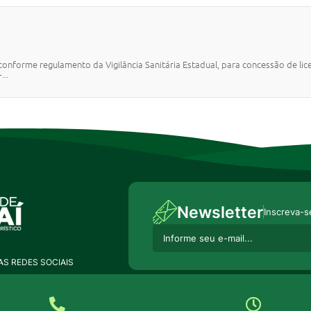
onforme regulamento da Vigilância Sanitária Estadual, para concessão de li
...
Newsletter
Inscreva-s
S REDES SOCIAIS