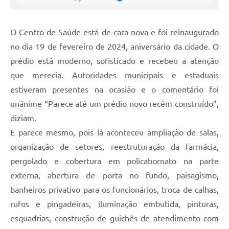
Galeria de Vídeos
Secretarias
O Centro de Saúde está de cara nova e foi reinaugurado
no dia 19 de fevereiro de 2024, aniversário da cidade. O
Projetos
prédio está moderno, sofisticado e recebeu a atenção
Contas Públicas
que merecia. Autoridades municipais e estaduais
estiveram presentes na ocasião e o comentário foi
Licitações
unânime “Parece até um prédio novo recém construído”,
Concursos
diziam.
E parece mesmo, pois lá aconteceu ampliação de salas,
Links
organização de setores, reestruturação da farmácia,
Telefones Úteis
pergolado e cobertura em policabornato na parte
externa, abertura de porta no fundo, paisagismo,
Emprega
banheiros privativo para os funcionários, troca de calhas,
Jornal
rufos e pingadeiras, iluminação embutida, pinturas,
Agenda
esquadrias, construção de guichês de atendimento com