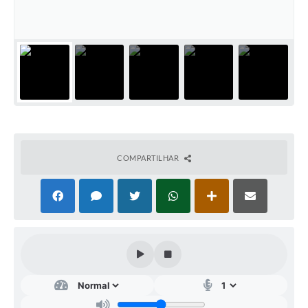
IPTU PREMIADO
LGPD
Webmail
ITR
A Prefeitura
Imprensa
COMPARTILHAR
Nota Fiscal Eletrônica - Emissor Nacional
Serviços Online
Galeria de Fotos
Audiências Públicas
Arquivos para Download