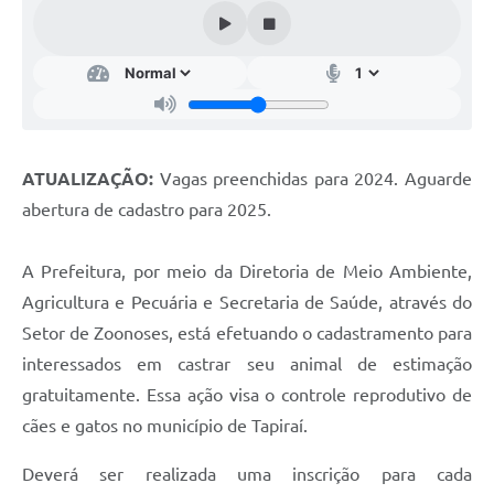
IPTU PREMIADO
LGPD
Webmail
ITR
ATUALIZAÇÃO:
Vagas preenchidas para 2024. Aguarde
A Prefeitura
abertura de cadastro para 2025.
Imprensa
A Prefeitura, por meio da Diretoria de Meio Ambiente,
Nota Fiscal Eletrônica - Emissor Nacional
Agricultura e Pecuária e Secretaria de Saúde, através do
Serviços Online
Setor de Zoonoses, está efetuando o cadastramento para
interessados em castrar seu animal de estimação
Galeria de Fotos
gratuitamente. Essa ação visa o controle reprodutivo de
Audiências Públicas
cães e gatos no município de Tapiraí.
Arquivos para Download
Deverá ser realizada uma inscrição para cada