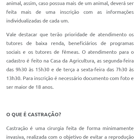
animal, assim, caso possua mais de um animal, deverá ser
Galeria de Vídeos
feita mais de uma inscrição com as informações
Secretarias
individualizadas de cada um.
Projetos
Vale destacar que terão prioridade de atendimento os
Contas Públicas
tutores de baixa renda, beneficiários de programas
sociais e os tutores de fêmeas. O atendimento para o
Licitações
cadastro é feito na Casa da Agricultura, as segunda-feira
Concursos
das 9h30 às 15h30 e de terça a sexta-feira das 7h30 às
13h30. Para inscrição é necessário documento com foto e
Links
ser maior de 18 anos.
Telefones Úteis
Emprega
O QUE É CASTRAÇÃO?
Jornal
Castração é uma cirurgia feita de forma minimamente
Agenda
invasiva, realizada com o objetivo de evitar a reprodução