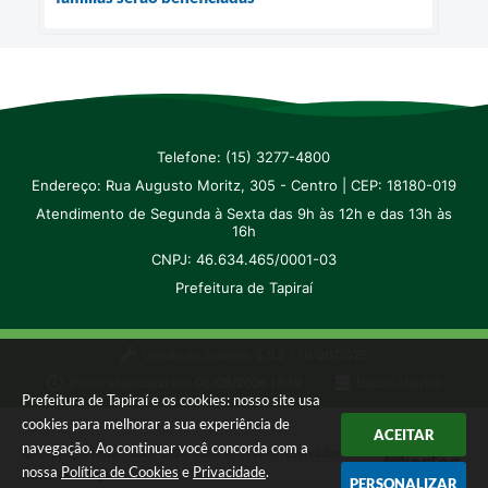
Telefone: (15) 3277-4800
Endereço: Rua Augusto Moritz, 305 - Centro | CEP: 18180-019
Atendimento de Segunda à Sexta das 9h às 12h e das 13h às
16h
CNPJ: 46.634.465/0001-03
Prefeitura de Tapiraí
Versão do Sistema:
3.5.3 - 19/06/2026
Portal atualizado em:
06/08/2026 18:19
Dados Abertos
Prefeitura de Tapiraí e os cookies: nosso site usa
cookies para melhorar a sua experiência de
ACEITAR
navegação. Ao continuar você concorda com a
Copyright Instar - 2006-2026. Todos os direitos reservados -
nossa
Política de Cookies
e
Privacidade
.
Instar Tecnologia
PERSONALIZAR