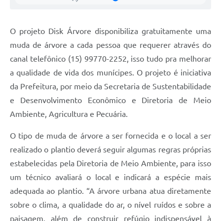
Galeria de Vídeos
Secretarias
O projeto Disk Árvore disponibiliza gratuitamente uma
muda de árvore a cada pessoa que requerer através do
Projetos
canal telefônico (15) 99770-2252, isso tudo pra melhorar
Contas Públicas
a qualidade de vida dos munícipes. O projeto é iniciativa
da Prefeitura, por meio da Secretaria de Sustentabilidade
Licitações
e Desenvolvimento Econômico e Diretoria de Meio
Concursos
Ambiente, Agricultura e Pecuária.
Links
O tipo de muda de árvore a ser fornecida e o local a ser
Telefones Úteis
realizado o plantio deverá seguir algumas regras próprias
estabelecidas pela Diretoria de Meio Ambiente, para isso
Emprega
um técnico avaliará o local e indicará a espécie mais
Jornal
adequada ao plantio. “A árvore urbana atua diretamente
sobre o clima, a qualidade do ar, o nível ruídos e sobre a
Agenda
paisagem, além de construir refúgio indispensável à