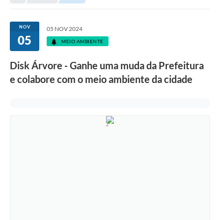
Legislação
Carta de Serviços
NOV
05 NOV 2024
05
Transparência
MEIO AMBIENTE
Turismo
Disk Árvore - Ganhe uma muda da Prefeitura
e colabore com o meio ambiente da cidade
Portal de Leis
Perguntas Frequentes
Radar TP
Controle Interno
Defesa Civil
Ouvidoria
Hotsites