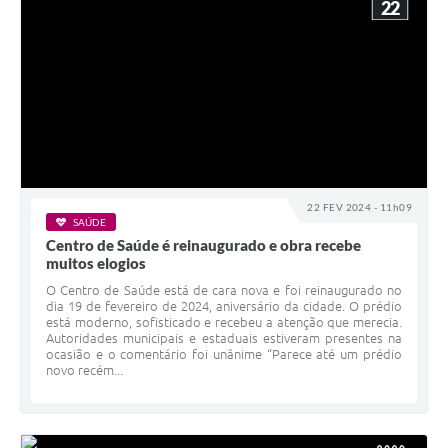
22
22 FEV 2024 - 11h09
SAÚDE
Centro de Saúde é reinaugurado e obra recebe
muitos elogios
O Centro de Saúde está de cara nova e foi reinaugurado no
dia 19 de fevereiro de 2024, aniversário da cidade. O prédio
está moderno, sofisticado e recebeu a atenção que merecia.
Autoridades municipais e estaduais estiveram presentes na
ocasião e o comentário foi unânime “Parece até um prédio
novo recém...