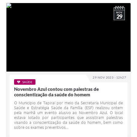
NOV
29
29 NOV 2023 - 12h27
SAÚDE
Novembro Azul contou com palestras de
conscientização da saúde do homem
O Município de Tapiraí por meio da Secretaria Municipal de
Saúde e Estratégia Saúde da Família (ESF) realizou ontem
pela manhã um evento alusivo ao Novembro Azul. O local
estava lotado por participantes que assistiram palestras
visando a conscientização da saúde do homem, bem como
sobre os exames preventivos...