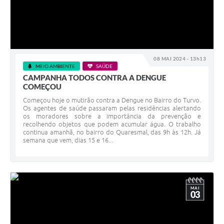
08 MAI 2024 - 13h13
MEIO AMBIENTE
SAÚDE
CAMPANHA TODOS CONTRA A DENGUE
COMEÇOU
Começou hoje o mutirão contra a Dengue no Bairro do Turvo.
Os agentes de saúde passaram pelas residências alertando
os moradores sobre a importância da prevenção e
recolhendo objetos que podem acumular água. O trabalho
continua amanhã, no bairro do Quaresmal, das 9h às 12h. Já
semana que vem, dias 15 e 16...
MAI
03