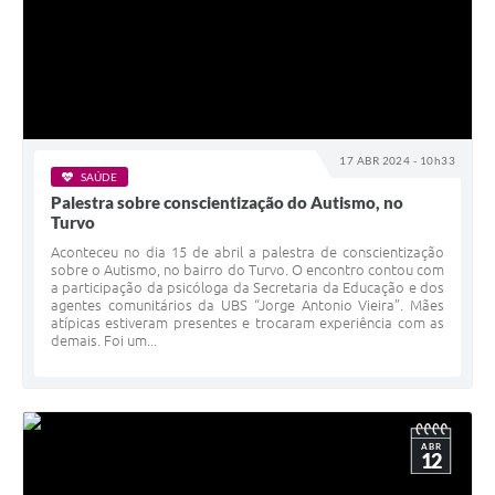
17 ABR 2024 - 10h33
SAÚDE
Palestra sobre conscientização do Autismo, no
Turvo
Aconteceu no dia 15 de abril a palestra de conscientização
sobre o Autismo, no bairro do Turvo. O encontro contou com
a participação da psicóloga da Secretaria da Educação e dos
agentes comunitários da UBS “Jorge Antonio Vieira”. Mães
atípicas estiveram presentes e trocaram experiência com as
demais. Foi um...
ABR
12