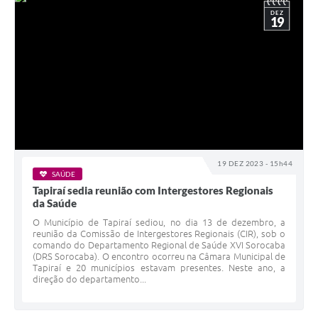
DEZ
19
19 DEZ 2023 - 15h44
SAÚDE
Tapiraí sedia reunião com Intergestores Regionais
da Saúde
O Município de Tapiraí sediou, no dia 13 de dezembro, a
reunião da Comissão de Intergestores Regionais (CIR), sob o
comando do Departamento Regional de Saúde XVI Sorocaba
(DRS Sorocaba). O encontro ocorreu na Câmara Municipal de
Tapiraí e 20 municípios estavam presentes. Neste ano, a
direção do departamento...