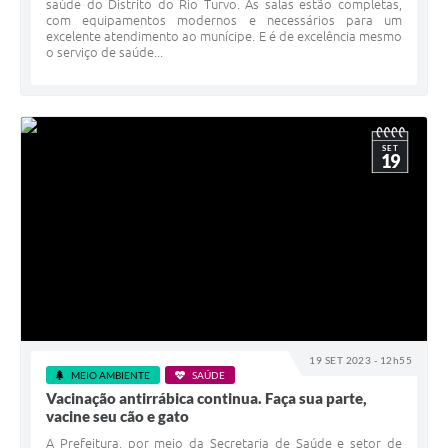
saúde do Distrito do Rio Turvo. As salas estão completas,
com equipamentos modernos e necessários para um
excelente atendimento ao munícipe. E é de excelência mesmo
o serviço de saúde...
SET
19
19 SET 2023 - 12h55
MEIO AMBIENTE
SAÚDE
Vacinação antirrábica continua. Faça sua parte,
vacine seu cão e gato
A Prefeitura, por meio da Secretaria de Saúde e setor de