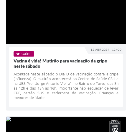
12 ABR 2024 - 12h00
SAÚDE
Vacina é vida! Mutirão para vacinação da gripe
neste sábado
Acontece neste sábado o Dia D de vacinação contra a gripe
(influenza). O mutirão acontecerá no Centro de Saúde CSIII e
na UBS “Ver. Jorge Antonio Vieira”, no Bairro do Turvo, das 8h
às 12h e das 13h às 16h. Importante não esquecer de levar
CPF, cartão SUS e caderneta de vacinação. Crianças e
menores de idade...
ABR
02