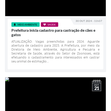
30 OUT 2024 - 11h37
MEIO AMBIENTE
SAÚDE
Prefeitura inicia cadastro para castração de cães e
gatos
ATUALIZAÇÃO: Vagas preenchidas para 2024. Aguarde
abertura de cadastro para 2025. A Prefeitura, por meio da
Diretoria de Meio Ambiente, Agricultura e Pecuária e
Secretaria de Saúde, através do Setor de Zoonoses, está
efetuando o cadastramento para interessados em castrar
seu animal de estimação...
OUT
21