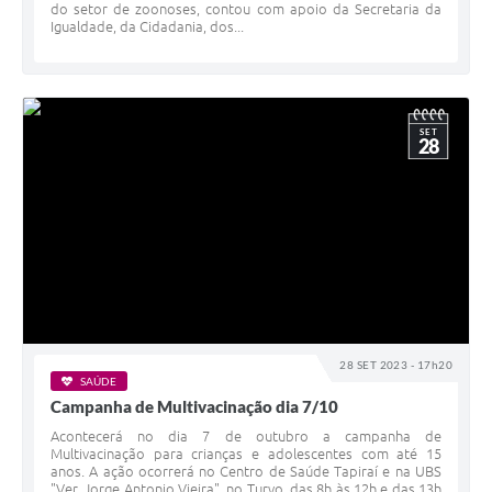
do setor de zoonoses, contou com apoio da Secretaria da
Igualdade, da Cidadania, dos...
SET
28
28 SET 2023 - 17h20
SAÚDE
Campanha de Multivacinação dia 7/10
Acontecerá no dia 7 de outubro a campanha de
Multivacinação para crianças e adolescentes com até 15
anos. A ação ocorrerá no Centro de Saúde Tapiraí e na UBS
"Ver. Jorge Antonio Vieira", no Turvo, das 8h às 12h e das 13h