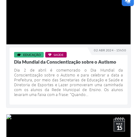
02 ABR 2024 - 15h50
EDUCAÇÃO
SAÚDE
Dia Mundial da Conscientização sobre o Autismo
Dia 2 de abril é comemorado o Dia Mundial da
Conscientização sobre o Autismo e para celebrar a data a
Prefeitura, por meio das Secretarias de Educação e Saúde e
Diretoria de Esportes e Lazer promoveram uma caminhada
com os alunos da Rede Municipal de Ensino. Os alunos
levaram uma faixa com a frase: “Quando...
MAR
15