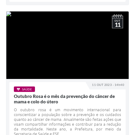
OUT
11
11 OUT 2023 - 14h40
SAÚDE
Outubro Rosa é o mês da prevenção do câncer de
mama e colo do útero
O outubro rosa é um movimento internacional para
conscientizar a população sobre a prevenção e os cuidados
quanto ao câncer de mama. Anualmente são feitas ações que
visam compartilhar informações e contribuir para a redução
da mortalidade. Neste ano, a Prefeitura, por meio da
Secretaria de Saúde e ESF...