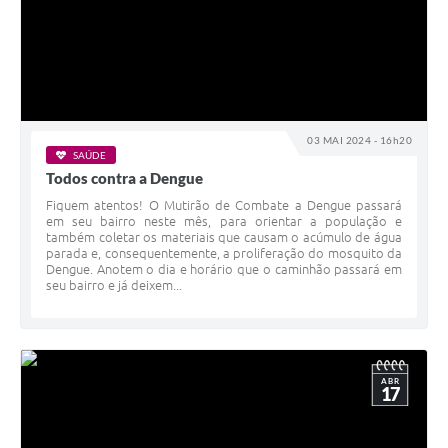
03 MAI 2024 - 16h20
SAÚDE
Todos contra a Dengue
Fiquem atentos! O Mutirão de Combate a Dengue passará
em seu bairro neste mês, para orientar a população e
também coletar os materiais que causam o acúmulo de água
parada e, consequentemente, a proliferação do mosquito da
Dengue. Anotem o dia e horário que o caminhão passará em
seu bairro e já deixem...
ABR
17