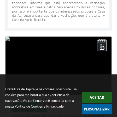
zoonoses, informa que está acontecendo a vacinação
antirrábica em cães e gatos. São apenas 25 doses por mês,
por isso, é importante que os interessados procure a Casa
da Agricultura para agendar a vacinação, que é gratuita. A
Casa da Agricultura fica...
SET
13
Prefeitura de Tapiraí e os cookies: nosso site usa
cookies para melhorar a sua experiência de
ACEITAR
navegação. Ao continuar você concorda com a
13 SET 2023 - 11h45
MEIO AMBIENTE
SAÚDE
nossa
Política de Cookies
e
Privacidade
.
PERSONALIZAR
SUSTENTABILIDADE
Vacinação Antirrábica conta com apoio de membros