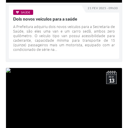
SIC
21 FEV 2025 - 09h30
SAÚDE
Diário Oficial
Dois novos veículos para a saúde
A Prefeitura adquiriu dois novos veículos para a Secretaria de
Notícias
Saúde, são eles uma van e um carro sedã, ambos zero
quilômetro. O veículo tipo van possui acessibilidade para
Contato
cadeirante, capacidade mínima para transporte de 15
(quinze) passageiros mais um motorista, equipado com ar
condicionado de série na...
FEV
13