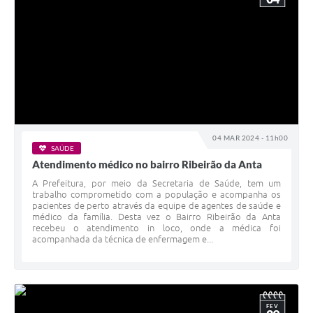
04 MAR 2024 - 11h00
SAÚDE
Atendimento médico no bairro Ribeirão da Anta
A Prefeitura, por meio da Secretaria de Saúde, tem um
trabalho comprometido com a população e acompanha os
pacientes de perto através da equipe de agentes de saúde e
médico da família. Desta vez o Bairro Ribeirão da Anta
recebeu o atendimento in loco, onde a médica foi
acompanhada da técnica de enfermagem e...
FEV