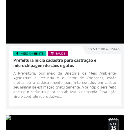
15 MAR 2024 - 15h46
MEIO AMBIENTE
SAÚDE
Prefeitura inicia cadastro para castração e
microchipagem de cães e gatos
A Prefeitura, por meio da Diretoria de Meio Ambiente,
Agricultura e Pecuária e o Setor de Zoonoses, estão
efetuando o cadastramento para interessados em castrar
seu animal de estimação gratuitamente. A princípio será feito
apenas o cadastro para contabilizar a demanda. Essa ação
visa o controle reprodutivo...
MAR
15