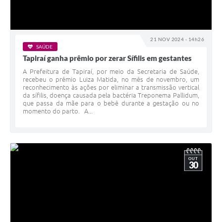
21 NOV 2024 - 14h26
SAÚDE
Tapiraí ganha prêmio por zerar Sífilis em gestantes
A Prefeitura de Tapiraí, por meio da Secretaria de Saúde,
recebeu o prêmio Luiza Matida, no mês de novembro, um
reconhecimento às ações por eliminar a transmissão vertical
da sífilis, doença causada pela bactéria Treponema Pallidum,
que passa da mãe para o bebê durante a gestação ou no
momento do parto. A...
OUT
30