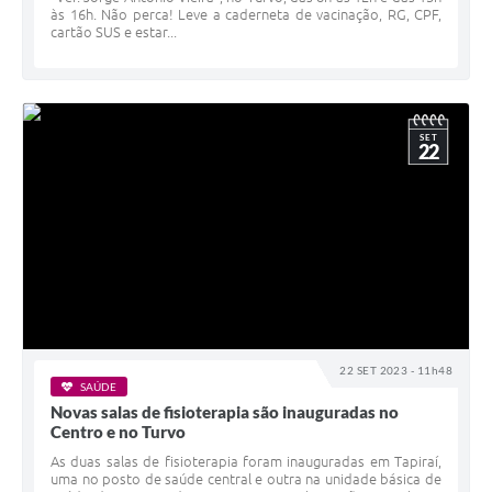
às 16h. Não perca! Leve a caderneta de vacinação, RG, CPF,
cartão SUS e estar...
SET
22
22 SET 2023 - 11h48
SAÚDE
Novas salas de fisioterapia são inauguradas no
Centro e no Turvo
As duas salas de fisioterapia foram inauguradas em Tapiraí,
uma no posto de saúde central e outra na unidade básica de