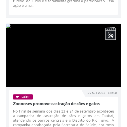
futebol do Turvo e é totalmente gratuita a participação. Essa
ação é uma...
SET
29
29 SET 2023 - 12h10
SAÚDE
Zoonoses promove castração de cães e gatos
No final de semana dos dias 23 e 24 de setembro aconteceu
a campanha de castração de cães e gatos em Tapiraí,
atendendo os bairros centrais e o Distrito do Rio Turvo. A
campanha encabeçada pela Secretaria de Saúde, por meio