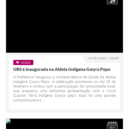
29
29 FEV 2024 - 15h49
SAÚDE
UBS é inaugurada na Aldeia Indígena Gwyra Pepo
A Prefeitura inaugurou a Unidade Básica de Saúde da Aldeia
Indígena Gwyra Pepo. A celebração aconteceu no dia 29 de
fevereiro e contou com a participação da comunidade local,
que preparou uma belíssima apresentação com o Coral
Guarani Terra Indígena Gwyra pepo. Essa foi uma grande
conquista para a...
FEV