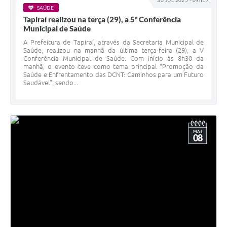
30 JUL 2025 - 09h17
IPTU PREMIADO
SAÚDE
Tapiraí realizou na terça (29), a 5ª Conferência
LGPD
Municipal de Saúde
A Prefeitura de Tapiraí, através da Secretaria Municipal de
Webmail
Saúde, realizou na manhã da última terça-feira (29), a V
Conferência Municipal de Saúde. Com início às 8h30 da
ITR
manhã, o evento teve como tema principal “Promoção da
Saúde e Enfrentamento das DCNT: Caminhos para um Futuro
Saudável”, sendo...
A Prefeitura
Imprensa
Nota Fiscal Eletrônica - Emissor Nacional
MAI
08
Serviços Online
Galeria de Fotos
Audiências Públicas
Arquivos para Download