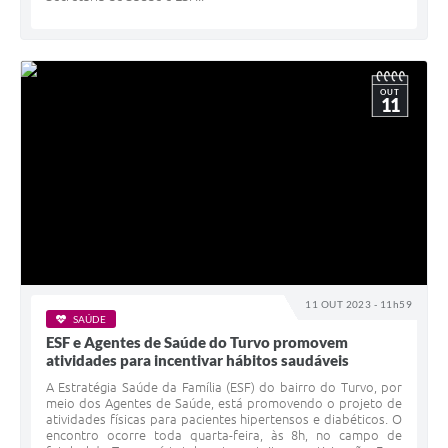
OUT
11
11 OUT 2023 - 11h59
SAÚDE
ESF e Agentes de Saúde do Turvo promovem
atividades para incentivar hábitos saudáveis
A Estratégia Saúde da Família (ESF) do bairro do Turvo, por
meio dos Agentes de Saúde, está promovendo o projeto de
atividades físicas para pacientes hipertensos e diabéticos. O
encontro ocorre toda quarta-feira, às 8h, no campo de