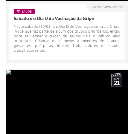
Galeria de Vídeos
08 MAI 2025 - 10h26
SAÚDE
Secretarias
Sábado é o Dia D da Vacinação da Gripe
Neste sábado (10/05) é o Dia D de Vacinação contra a Gripe.
Projetos
Você que faz parte de algum dos grupos prioritários, então
bora se vacinar e cuidar da saúde! Veja o Público Alvo
Contas Públicas
prioritário: Crianças de 6 meses à menores de 6 anos,
gestantes, puérperas, idosos, trabalhadores da saúde,
trabalhadores da...
Licitações
Concursos
Links
FEV
21
Telefones Úteis
Emprega
Jornal
Agenda