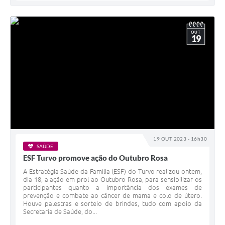
OUT
19
19 OUT 2023 - 16h30
SAÚDE
ESF Turvo promove ação do Outubro Rosa
A Estratégia Saúde da Família (ESF) do Turvo realizou ontem,
dia 18, a ação em prol ao Outubro Rosa, para sensibilizar os
participantes quanto a importância dos exames de
prevenção e combate ao câncer de mama e colo de útero.
Houve palestras e sorteio de brindes, tudo com apoio da
Secretaria de Saúde, do...