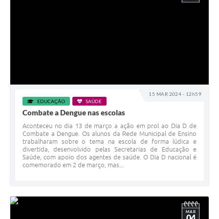
15 MAR 2024 - 12h59
EDUCAÇÃO
SAÚDE
Combate a Dengue nas escolas
Aconteceu no dia 13 de março a ação em prol ao Dia D de
Combate a Dengue. Os alunos da Rede Municipal de Ensino
trabalharam sobre o tema na escola de forma lúdica e
divertida, desenvolvido pelas Secretarias de Educação e
Saúde, com apoio dos agentes de saúde. O Dia D nacional é
comemorado em 2 de março, mas...
MAR
04