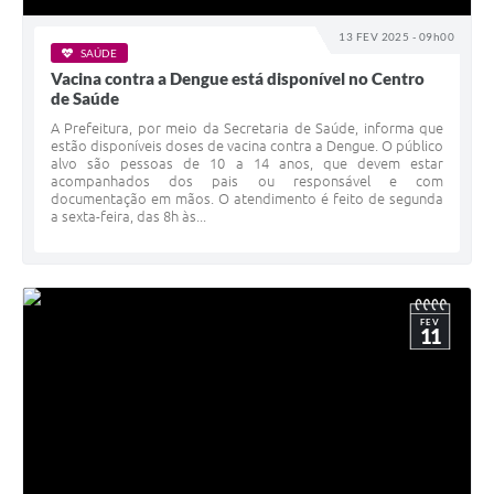
13 FEV 2025 - 09h00
SAÚDE
Vacina contra a Dengue está disponível no Centro
de Saúde
A Prefeitura, por meio da Secretaria de Saúde, informa que
estão disponíveis doses de vacina contra a Dengue. O público
alvo são pessoas de 10 a 14 anos, que devem estar
acompanhados dos pais ou responsável e com
documentação em mãos. O atendimento é feito de segunda
a sexta-feira, das 8h às...
FEV
11