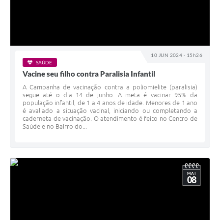
10 JUN 2024 - 15h26
SAÚDE
Vacine seu filho contra Paralisia Infantil
A Campanha de vacinação contra a poliomielite (paralisia)
segue até o dia 14 de junho. A meta é vacinar 95% da
população infantil, de 1 a 4 anos de idade. Menores de 1 ano
é avaliado a situação vacinal, iniciando ou completando a
caderneta de vacinação. O atendimento é feito no Centro de
Saúde e no Bairro do...
MAI
08