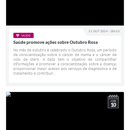
21 OUT 2024 - 18h16
SAÚDE
Saúde promove ações sobre Outubro Rosa
No mês de outubro é celebrado o Outubro Rosa, um período
de conscientização sobre o câncer de mama e o câncer de
colo de útero. A data tem o objetivo de compartilhar
informações e promover a conscientização sobre a doença;
proporcionar maior acesso aos serviços de diagnóstico e de
tratamento e contribuir...
JUN
10