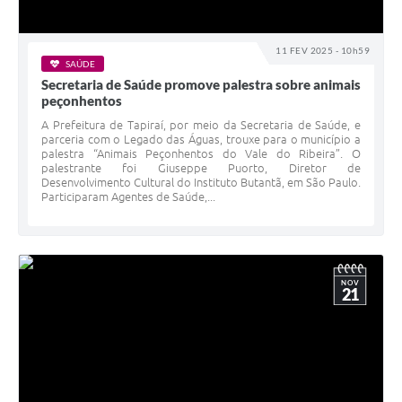
11 FEV 2025 - 10h59
SAÚDE
Secretaria de Saúde promove palestra sobre animais
peçonhentos
A Prefeitura de Tapiraí, por meio da Secretaria de Saúde, e
parceria com o Legado das Águas, trouxe para o município a
palestra “Animais Peçonhentos do Vale do Ribeira”. O
palestrante foi Giuseppe Puorto, Diretor de
Desenvolvimento Cultural do Instituto Butantã, em São Paulo.
Participaram Agentes de Saúde,...
NOV
21