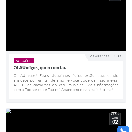
02 ABR 2024 - 16h33
SAÚDE
Oi AUmigos, quero um lar.
Oi AUmigos! Esses doguinhos fofos estão aguardando
ansiosos por um lar de amor e você pode dar isso a eles!
ADOTE os cachorros do canil municipal. Mais informações
com a Zoonoses de Tapiraí. Abandono de animais é crime!
ABR
02