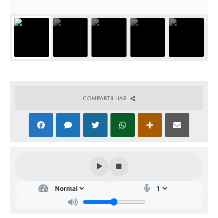
IPTU PREMIADO
LGPD
Webmail
ITR
A Prefeitura
COMPARTILHAR
Imprensa
Nota Fiscal Eletrônica - Emissor Nacional
Serviços Online
Galeria de Fotos
Audiências Públicas
Arquivos para Download