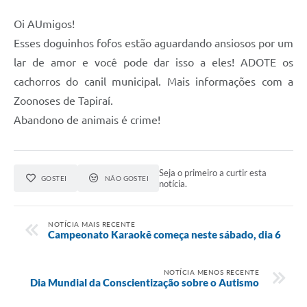
Galeria de Vídeos
Oi AUmigos!
Secretarias
Esses doguinhos fofos estão aguardando ansiosos por um
lar de amor e você pode dar isso a eles! ADOTE os
Projetos
cachorros do canil municipal. Mais informações com a
Contas Públicas
Zoonoses de Tapiraí.
Abandono de animais é crime!
Licitações
Concursos
Seja o primeiro a curtir esta
Links
GOSTEI
NÃO GOSTEI
notícia.
Telefones Úteis
NOTÍCIA MAIS RECENTE
Campeonato Karaokê começa neste sábado, dia 6
Emprega
Jornal
NOTÍCIA MENOS RECENTE
Dia Mundial da Conscientização sobre o Autismo
Agenda