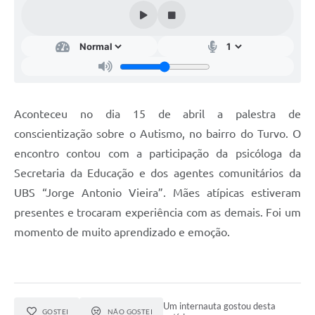
IPTU PREMIADO
LGPD
Webmail
ITR
Aconteceu no dia 15 de abril a palestra de
A Prefeitura
conscientização sobre o Autismo, no bairro do Turvo. O
Imprensa
encontro contou com a participação da psicóloga da
Secretaria da Educação e dos agentes comunitários da
Nota Fiscal Eletrônica - Emissor Nacional
UBS “Jorge Antonio Vieira”. Mães atípicas estiveram
Serviços Online
presentes e trocaram experiência com as demais. Foi um
momento de muito aprendizado e emoção.
Galeria de Fotos
Audiências Públicas
Arquivos para Download
Um internauta gostou desta
GOSTEI
NÃO GOSTEI