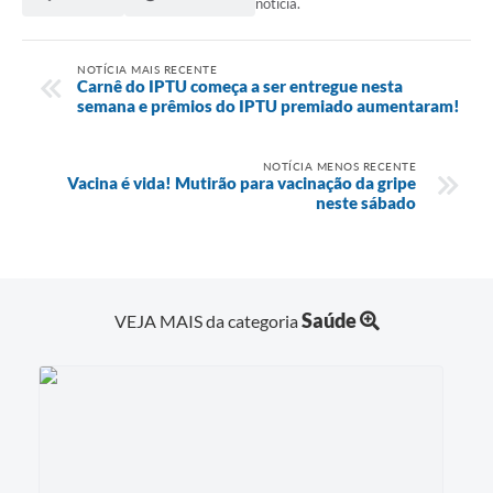
notícia.
Galeria de Vídeos
Secretarias
NOTÍCIA MAIS RECENTE
Carnê do IPTU começa a ser entregue nesta
Projetos
semana e prêmios do IPTU premiado aumentaram!
Contas Públicas
NOTÍCIA MENOS RECENTE
Vacina é vida! Mutirão para vacinação da gripe
Licitações
neste sábado
Concursos
Links
Saúde
VEJA MAIS da categoria
Telefones Úteis
Emprega
Jornal
Agenda