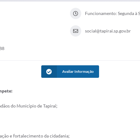
Funcionamento: Segunda à Se
social@tapirai.sp.gov.br
288
Avaliar Informação
mpete:
adãos do Município de Tapiraí;
ivação e fortalecimento da cidadania;