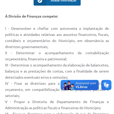
Avaliar Informação
IPTU PREMIADO
LGPD
À Divisão de Finanças compete:
Webmail
I - Desenvolver e chefiar com autonomia a implantação de
ITR
políticas e atividades relativas aos assuntos financeiros, fiscais,
contábeis e orçamentários do Município, em observância as
A Prefeitura
diretrizes governamentais;
II - Determinar o acompanhamento da contabilização
Imprensa
orçamentária, financeira e patrimonial;
Nota Fiscal Eletrônica - Emissor Nacional
III - Determinar o acompanhamento da elaboração de balancetes,
balanços e as prestações de contas, com a finalidade de serem
Serviços Online
detectados eventuais erros e omissões;
IV - Fixar as diretrizes para a elaboração da proposta de
Galeria de Fotos
orçamento, em compatibilização com as propostas parciais e
setoriais;
Audiências Públicas
V - Propor a Diretoria de Departamento de Finanças e
Arquivos para Download
Administração as políticas fiscais e financeiras do Município;