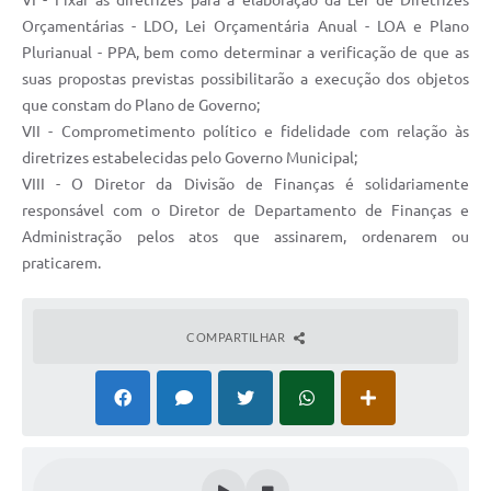
VI - Fixar as diretrizes para a elaboração da Lei de Diretrizes
Galeria de Vídeos
Orçamentárias - LDO, Lei Orçamentária Anual - LOA e Plano
Plurianual - PPA, bem como determinar a verificação de que as
Secretarias
suas propostas previstas possibilitarão a execução dos objetos
Projetos
que constam do Plano de Governo;
VII - Comprometimento político e fidelidade com relação às
Contas Públicas
diretrizes estabelecidas pelo Governo Municipal;
VIII - O Diretor da Divisão de Finanças é solidariamente
Licitações
responsável com o Diretor de Departamento de Finanças e
Administração pelos atos que assinarem, ordenarem ou
Concursos
praticarem.
Links
Telefones Úteis
COMPARTILHAR
Emprega
Jornal
Agenda