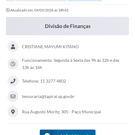
Legislação
Atualizado em: 04/05/2026 às 18h41
Carta de Serviços
Transparência
Divisão de Finanças
Turismo
CRISTIANE MAYUMI KITANO
Portal de Leis
Funcionamento: Segunda à Sexta das 9h às 12h e das
Perguntas Frequentes
13h às 16h
Radar TP
Telefone: 15 3277 4802
Controle Interno
tesouraria@tapirai.sp.gov.br
Defesa Civil
Rua Augusto Moritz, 305 - Paço Municipal
Ouvidoria
Hotsites