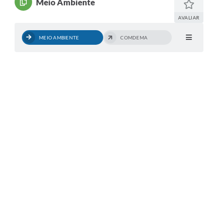
Meio Ambiente
Legislação
AVALIAR
Carta de Serviços
MEIO AMBIENTE
COMDEMA
Transparência
Turismo
Portal de Leis
Perguntas Frequentes
Radar TP
Controle Interno
Defesa Civil
Ouvidoria
Hotsites