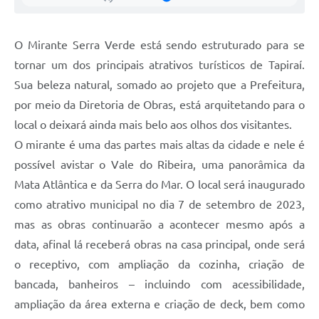
Galeria de Vídeos
Secretarias
O Mirante Serra Verde está sendo estruturado para se
tornar um dos principais atrativos turísticos de Tapiraí.
Projetos
Sua beleza natural, somado ao projeto que a Prefeitura,
Contas Públicas
por meio da Diretoria de Obras, está arquitetando para o
local o deixará ainda mais belo aos olhos dos visitantes.
Licitações
O mirante é uma das partes mais altas da cidade e nele é
Concursos
possível avistar o Vale do Ribeira, uma panorâmica da
Mata Atlântica e da Serra do Mar. O local será inaugurado
Links
como atrativo municipal no dia 7 de setembro de 2023,
Telefones Úteis
mas as obras continuarão a acontecer mesmo após a
data, afinal lá receberá obras na casa principal, onde será
Emprega
o receptivo, com ampliação da cozinha, criação de
Jornal
bancada, banheiros – incluindo com acessibilidade,
Agenda
ampliação da área externa e criação de deck, bem como