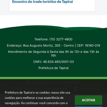
Encontro do trade turístico de Tapiraí
Telefone: (15) 3277-4800
Endereço: Rua Augusto Moritz, 305 - Centro | CEP: 18180-019
Atendimento de Segunda à Sexta das 9h às 12h e das 13h às
16h
CNPJ: 46.634.465/0001-03
Prefeitura de Tapiraí
Versão do Sistema:
3.5.3 - 19/06/2026
Portal atualizado em:
06/08/2026 18:19
Dados Abertos
Prefeitura de Tapiraí e os cookies: nosso site usa
cookies para melhorar a sua experiência de
ACEITAR
navegação. Ao continuar você concorda com a
Copyright Instar - 2006-2026. Todos os direitos reservados -