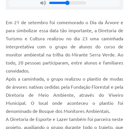
Galeria de Vídeos
Secretarias
Em 21 de setembro foi comemorado o Dia da Árvore e
Projetos
para simbolizar essa data tão importante, a Diretoria de
Turismo e Cultura realizou no dia 23 uma caminhada
Contas Públicas
interpretativa com o grupo de alunos do curso de
Licitações
monitor ambiental na trilha do Mirante Serra Verde. Ao
todo, 20 pessoas participaram, entre alunos e familiares
Concursos
convidados.
Links
Após a caminhada, o grupo realizou o plantio de mudas
de árvores nativas cedidas pela Fundação Florestal e pela
Telefones Úteis
Diretoria de Meio Ambiente, através do Viveiro
Emprega
Municipal. O local onde aconteceu o plantio foi
Jornal
denominado de Bosque dos Monitores Ambientais.
A Diretoria de Esporte e Lazer também foi parceira neste
Agenda
projeto, auxiliando o grupo durante todo o trajeto, que