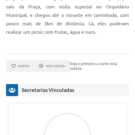
SIC
saiu da Praça, com visita especial no Orquidário
Municipal, e chegou até o mirante em caminhada, com
Diário Oficial
pouco mais de 3km de distância. Lá, eles puderam
Notícias
realizar um picnic com frutas, água e suco.
Contato
Seja o primeiro a curtir esta
GOSTEI
NÃO GOSTEI
notícia.
Secretarias Vinculadas