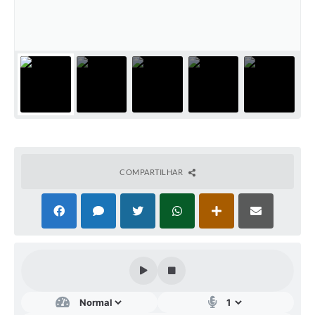
IPTU PREMIADO
LGPD
Webmail
ITR
A Prefeitura
Imprensa
COMPARTILHAR
Nota Fiscal Eletrônica - Emissor Nacional
Serviços Online
Galeria de Fotos
Audiências Públicas
Arquivos para Download